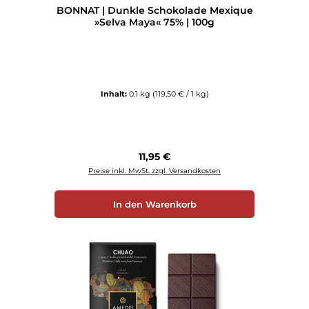
BONNAT | Dunkle Schokolade Mexique
»Selva Maya« 75% | 100g
Inhalt:
0.1 kg
(119,50 € / 1 kg)
Regulärer Preis:
11,95 €
Preise inkl. MwSt. zzgl. Versandkosten
In den Warenkorb