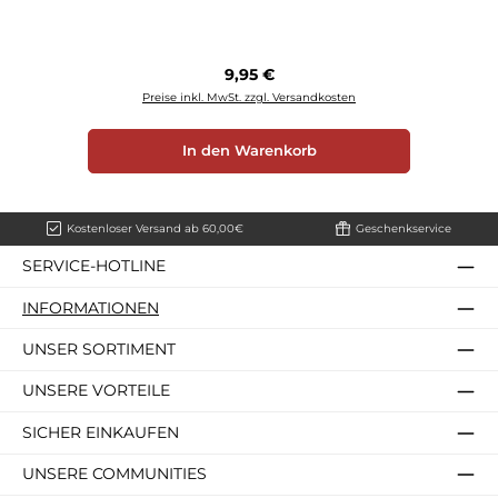
Regulärer Preis:
9,95 €
Preise inkl. MwSt. zzgl. Versandkosten
In den Warenkorb
Kostenloser Versand ab 60,00€
Geschenkservice
SERVICE-HOTLINE
INFORMATIONEN
UNSER SORTIMENT
UNSERE VORTEILE
SICHER EINKAUFEN
UNSERE COMMUNITIES