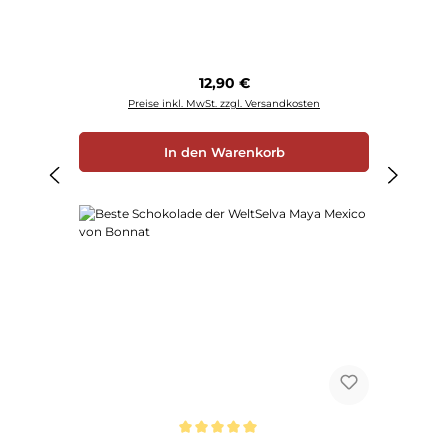
Regulärer Preis:
12,90 €
Preise inkl. MwSt. zzgl. Versandkosten
In den Warenkorb
Durchschnittliche Bewertung von 5 von 5 Sternen