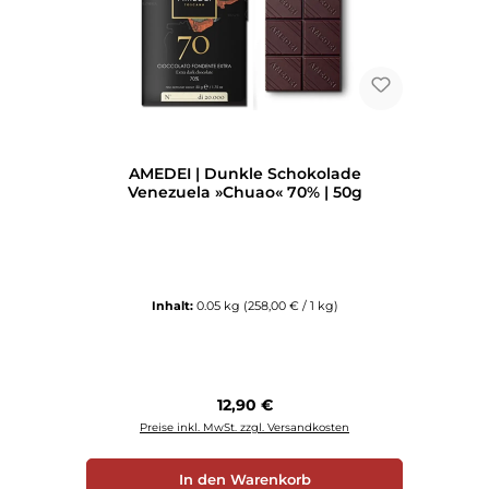
AMEDEI | Dunkle Schokolade
Venezuela »Chuao« 70% | 50g
Inhalt:
0.05 kg
(258,00 € / 1 kg)
Regulärer Preis:
12,90 €
Preise inkl. MwSt. zzgl. Versandkosten
In den Warenkorb