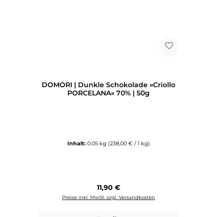
DOMORI | Dunkle Schokolade »Criollo
PORCELANA« 70% | 50g
Inhalt:
0.05 kg
(238,00 € / 1 kg)
Regulärer Preis:
11,90 €
Preise inkl. MwSt. zzgl. Versandkosten