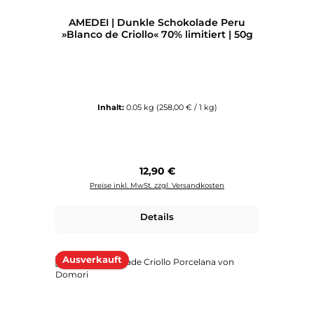
AMEDEI | Dunkle Schokolade Peru
»Blanco de Criollo« 70% limitiert | 50g
Inhalt:
0.05 kg
(258,00 € / 1 kg)
Regulärer Preis:
12,90 €
Preise inkl. MwSt. zzgl. Versandkosten
Details
Ausverkauft