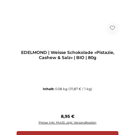
EDELMOND | Weisse Schokolade »Pistazie,
Cashew & Salz« | BIO | 80g
Inhalt:
0.08 kg
(111,87 € / 1 kg)
Regulärer Preis:
8,95 €
Preise inkl. MwSt. zzgl. Versandkosten