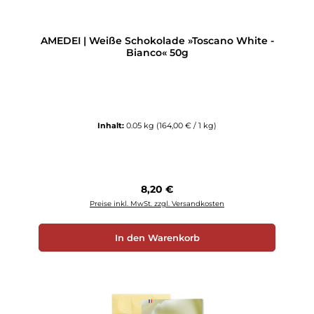
AMEDEI | Weiße Schokolade »Toscano White -
Bianco« 50g
Inhalt:
0.05 kg
(164,00 € / 1 kg)
Regulärer Preis:
8,20 €
Preise inkl. MwSt. zzgl. Versandkosten
In den Warenkorb