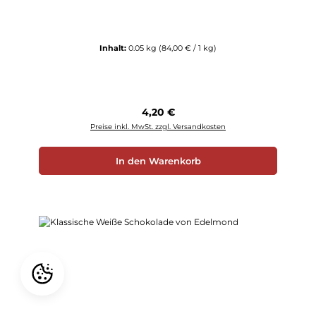
Inhalt:
0.05 kg
(84,00 € / 1 kg)
Regulärer Preis:
4,20 €
Preise inkl. MwSt. zzgl. Versandkosten
In den Warenkorb