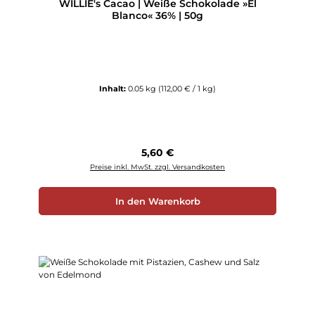
WILLIE's Cacao | Weiße Schokolade »El
Blanco« 36% | 50g
Inhalt:
0.05 kg
(112,00 € / 1 kg)
Regulärer Preis:
5,60 €
Preise inkl. MwSt. zzgl. Versandkosten
In den Warenkorb