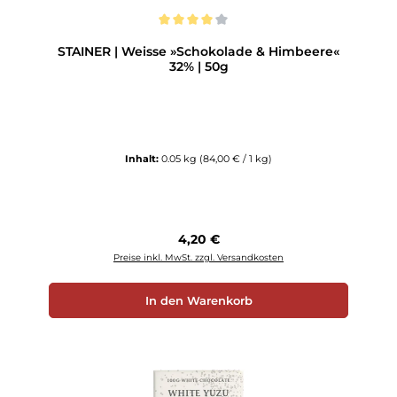
Durchschnittliche Bewertung von 4 von 5 Sternen
STAINER | Weisse »Schokolade & Himbeere«
32% | 50g
Inhalt:
0.05 kg
(84,00 € / 1 kg)
Regulärer Preis:
4,20 €
Preise inkl. MwSt. zzgl. Versandkosten
In den Warenkorb