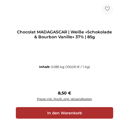
Chocolat MADAGASCAR | Weiße »Schokolade
& Bourbon Vanille« 37% | 85g
Inhalt:
0.085 kg
(100,00 € / 1 kg)
Regulärer Preis:
8,50 €
Preise inkl. MwSt. zzgl. Versandkosten
In den Warenkorb