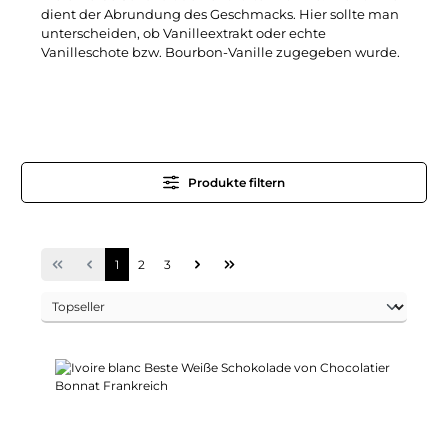
dient der Abrundung des Geschmacks. Hier sollte man
unterscheiden, ob Vanilleextrakt oder echte
Vanilleschote bzw. Bourbon-Vanille zugegeben wurde.
Produkte filtern
Seite
Seite
Seite
1
2
3