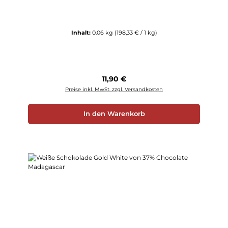
Inhalt:
0.06 kg
(198,33 € / 1 kg)
Regulärer Preis:
11,90 €
Preise inkl. MwSt. zzgl. Versandkosten
In den Warenkorb