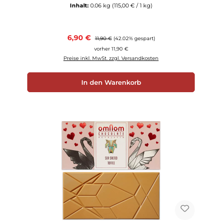
Inhalt:
0.06 kg
(115,00 € / 1 kg)
Verkaufspreis:
6,90 €
Regulärer Preis:
11,90 €
(42.02% gespart)
vorher 11,90 €
Preise inkl. MwSt. zzgl. Versandkosten
In den Warenkorb