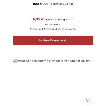
Inhalt:
0.05 kg
(139,00 € / 1 kg)
Verkaufspreis:
6,95 €
Regulärer Preis:
8,95 €
(22.35% gespart)
vorher 8,95 €
Preise inkl. MwSt. zzgl. Versandkosten
In den Warenkorb