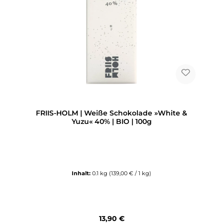
FRIIS-HOLM | Weiße Schokolade »White &
Yuzu« 40% | BIO | 100g
Inhalt:
0.1 kg
(139,00 € / 1 kg)
Regulärer Preis:
13,90 €