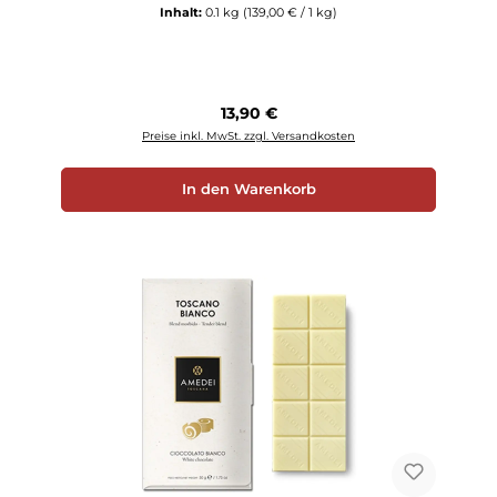
Inhalt:
0.1 kg
(139,00 € / 1 kg)
Regulärer Preis:
13,90 €
Preise inkl. MwSt. zzgl. Versandkosten
In den Warenkorb