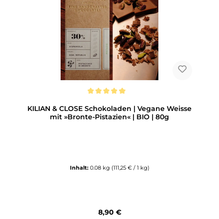
Durchschnittliche Bewertung von 5 von 5 Sternen
KILIAN & CLOSE Schokoladen | Vegane Weisse
mit »Bronte-Pistazien« | BIO | 80g
Inhalt:
0.08 kg
(111,25 € / 1 kg)
Regulärer Preis:
8,90 €