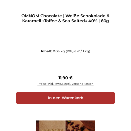
OMNOM Chocolate | Weiße Schokolade &
Karamell »Toffee & Sea Salted« 40% | 60g
Inhalt:
0.06 kg
(198,33 € / 1 kg)
Regulärer Preis:
11,90 €
Preise inkl. MwSt. zzgl. Versandkosten
In den Warenkorb