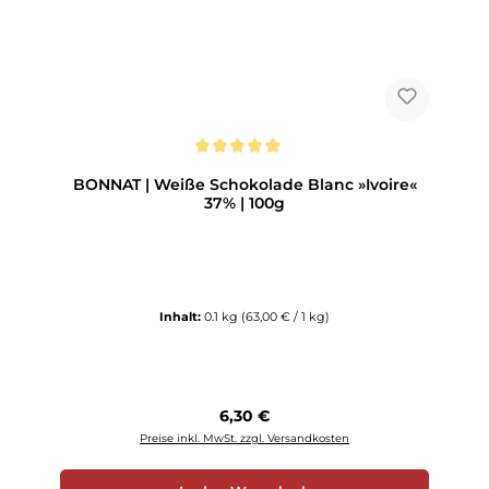
Durchschnittliche Bewertung von 5 von 5 Sternen
BONNAT | Weiße Schokolade Blanc »Ivoire«
37% | 100g
Inhalt:
0.1 kg
(63,00 € / 1 kg)
Regulärer Preis:
6,30 €
Preise inkl. MwSt. zzgl. Versandkosten