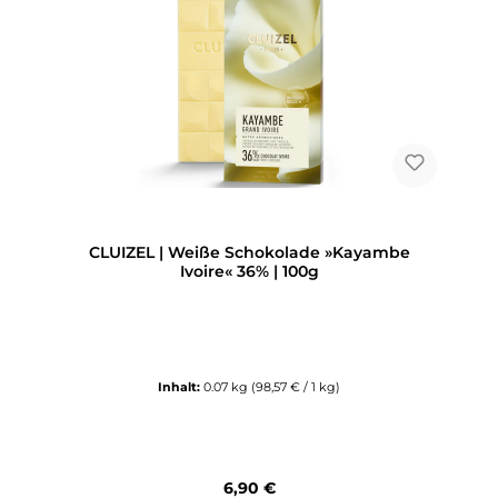
CLUIZEL | Weiße Schokolade »Kayambe
Ivoire« 36% | 100g
Inhalt:
0.07 kg
(98,57 € / 1 kg)
Regulärer Preis:
6,90 €