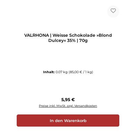
VALRHONA | Weisse Schokolade »Blond
Dulcey« 35% | 70g
Inhalt:
0.07 kg
(85,00 € / 1 kg)
Regulärer Preis:
5,95 €
Preise inkl. MwSt. zzgl. Versandkosten
In den Warenkorb