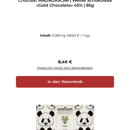
Chocolat MADAGASCAR | Weiße Schokolade
»Gold Chocolate« 45% | 85g
Inhalt:
0.085 kg
(98,82 € / 1 kg)
Regulärer Preis:
8,40 €
Preise inkl. MwSt. zzgl. Versandkosten
In den Warenkorb