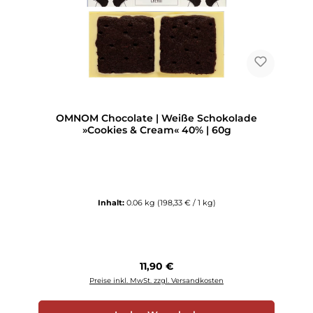
OMNOM Chocolate | Weiße Schokolade
»Cookies & Cream« 40% | 60g
Inhalt:
0.06 kg
(198,33 € / 1 kg)
Regulärer Preis:
11,90 €
Preise inkl. MwSt. zzgl. Versandkosten