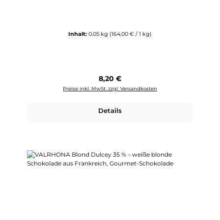
Inhalt:
0.05 kg
(164,00 € / 1 kg)
Regulärer Preis:
8,20 €
Preise inkl. MwSt. zzgl. Versandkosten
Details