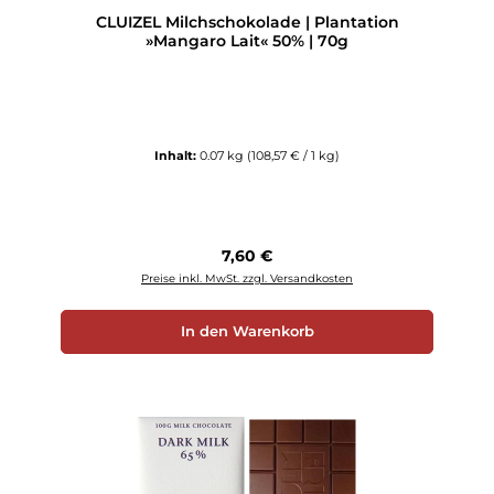
CLUIZEL Milchschokolade | Plantation
»Mangaro Lait« 50% | 70g
Inhalt:
0.07 kg
(108,57 € / 1 kg)
Regulärer Preis:
7,60 €
Preise inkl. MwSt. zzgl. Versandkosten
In den Warenkorb