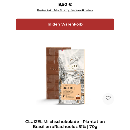
Regulärer Preis:
8,50 €
Preise inkl. MwSt. zzgl. Versandkosten
In den Warenkorb
CLUIZEL Milchschokolade | Plantation
Brasilien »Riachuelo« 51% | 70g