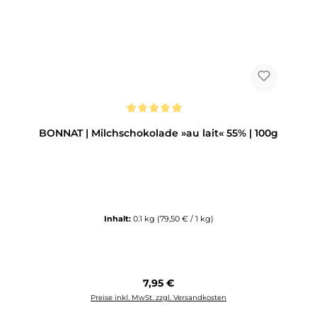
Durchschnittliche Bewertung von 5 von 5 Sternen
BONNAT | Milchschokolade »au lait« 55% | 100g
Inhalt:
0.1 kg
(79,50 € / 1 kg)
Regulärer Preis:
7,95 €
Preise inkl. MwSt. zzgl. Versandkosten