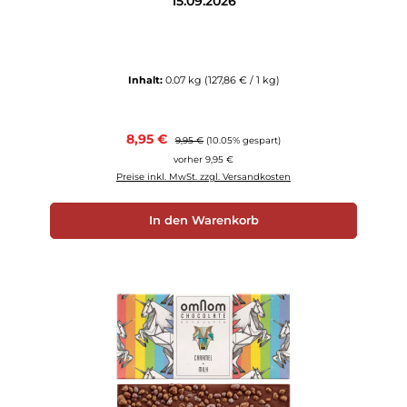
15.09.2026
Inhalt:
0.07 kg
(127,86 € / 1 kg)
Verkaufspreis:
8,95 €
Regulärer Preis:
9,95 €
(10.05% gespart)
vorher 9,95 €
Preise inkl. MwSt. zzgl. Versandkosten
In den Warenkorb