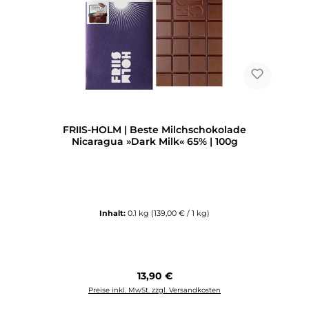
FRIIS-HOLM | Beste Milchschokolade
Nicaragua »Dark Milk« 65% | 100g
Inhalt:
0.1 kg
(139,00 € / 1 kg)
Regulärer Preis:
13,90 €
Preise inkl. MwSt. zzgl. Versandkosten