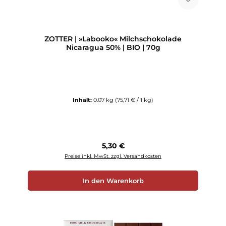
ZOTTER | »Labooko« Milchschokolade
Nicaragua 50% | BIO | 70g
Inhalt:
0.07 kg
(75,71 € / 1 kg)
Regulärer Preis:
5,30 €
Preise inkl. MwSt. zzgl. Versandkosten
In den Warenkorb