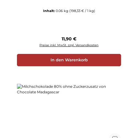
Inhalt:
0.06 kg
(198,33 € / 1 kg)
Regulärer Preis:
11,90 €
Preise inkl. MwSt. zzgl. Versandkosten
In den Warenkorb