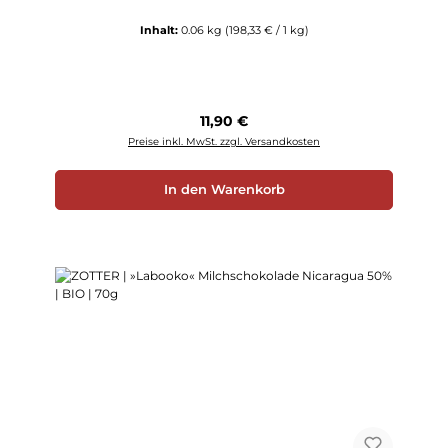
Inhalt:
0.06 kg
(198,33 € / 1 kg)
Regulärer Preis:
11,90 €
Preise inkl. MwSt. zzgl. Versandkosten
In den Warenkorb