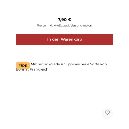
Regulärer Preis:
7,90 €
Preise inkl. MwSt. zzgl. Versandkosten
In den Warenkorb
Tipp