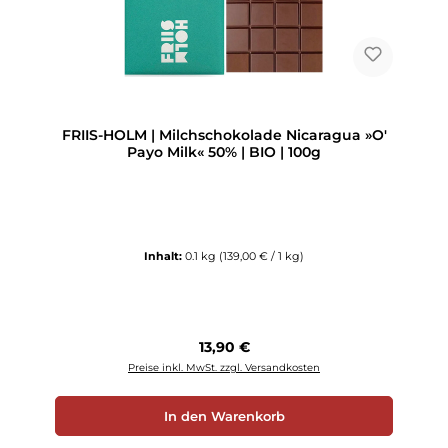
FRIIS-HOLM | Milchschokolade Nicaragua »O'
Payo Milk« 50% | BIO | 100g
Inhalt:
0.1 kg
(139,00 € / 1 kg)
Regulärer Preis:
13,90 €
Preise inkl. MwSt. zzgl. Versandkosten
In den Warenkorb