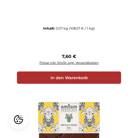
Inhalt:
0.07 kg
(108,57 € / 1 kg)
Regulärer Preis:
7,60 €
Preise inkl. MwSt. zzgl. Versandkosten
In den Warenkorb