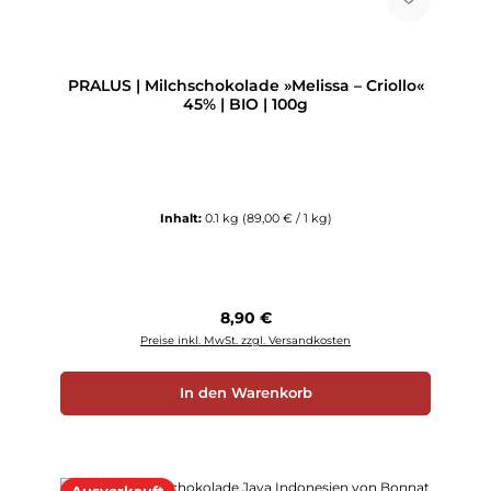
PRALUS | Milchschokolade »Melissa – Criollo«
45% | BIO | 100g
Inhalt:
0.1 kg
(89,00 € / 1 kg)
Regulärer Preis:
8,90 €
Preise inkl. MwSt. zzgl. Versandkosten
In den Warenkorb