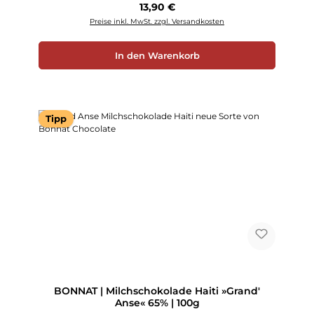
Regulärer Preis:
13,90 €
Preise inkl. MwSt. zzgl. Versandkosten
In den Warenkorb
Tipp
BONNAT | Milchschokolade Haiti »Grand'
Anse« 65% | 100g