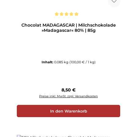
Durchschnittliche Bewertung von 5 von 5 Sternen
Chocolat MADAGASCAR | Milchschokolade
»Madagascar« 80% | 85g
Inhalt:
0.085 kg
(100,00 € / 1 kg)
Regulärer Preis:
8,50 €
Preise inkl. MwSt. zzgl. Versandkosten
In den Warenkorb