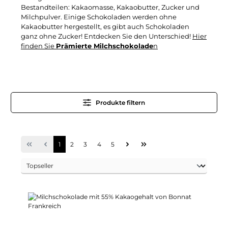
Bestandteilen: Kakaomasse, Kakaobutter, Zucker und
Milchpulver. Einige Schokoladen werden ohne
Kakaobutter hergestellt, es gibt auch Schokoladen
ganz ohne Zucker! Entdecken Sie den Unterschied!
Hier
finden Sie
Prämierte Milchschokolade
n
Produkte filtern
Seite
Seite
Seite
Seite
Seite
1
2
3
4
5