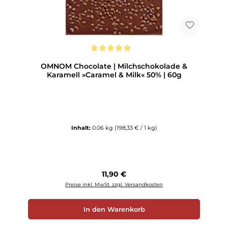
Durchschnittliche Bewertung von 5 von 5 Sternen
OMNOM Chocolate | Milchschokolade &
Karamell »Caramel & Milk« 50% | 60g
Inhalt:
0.06 kg
(198,33 € / 1 kg)
Regulärer Preis:
11,90 €
Preise inkl. MwSt. zzgl. Versandkosten
In den Warenkorb