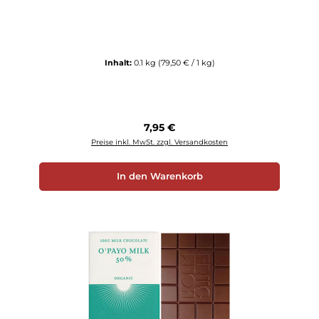
Inhalt:
0.1 kg
(79,50 € / 1 kg)
Regulärer Preis:
7,95 €
Preise inkl. MwSt. zzgl. Versandkosten
In den Warenkorb