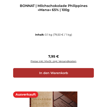
BONNAT | Milchschokolade Philippines
»Mana« 65% | 100g
Inhalt:
0.1 kg
(79,50 € / 1 kg)
Regulärer Preis:
7,95 €
Preise inkl. MwSt. zzgl. Versandkosten
In den Warenkorb
Ausverkauft