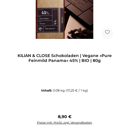
KILIAN & CLOSE Schokoladen | Vegane »Pure
Feinmild Panama« 45% | BIO | 80g
Inhalt:
0.08 kg
(111,25 € / 1 kg)
Regulärer Preis:
8,90 €
Preise inkl. MwSt. zzgl. Versandkosten