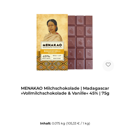
MENAKAO Milchschokolade | Madagascar
»Vollmilchschokolade & Vanille« 45% | 75g
Inhalt:
0.075 kg
(105,33 € / 1 kg)