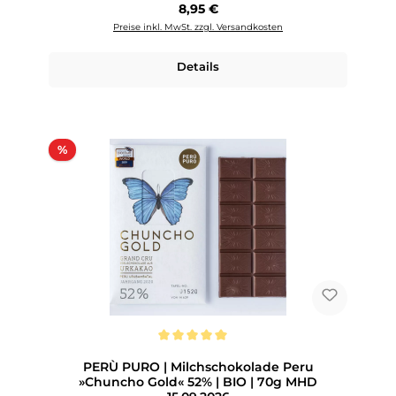
Regulärer Preis:
8,95 €
Preise inkl. MwSt. zzgl. Versandkosten
Details
Rabatt
%
Durchschnittliche Bewertung von 5 von 5 Sternen
PERÙ PURO | Milchschokolade Peru
»Chuncho Gold« 52% | BIO | 70g MHD