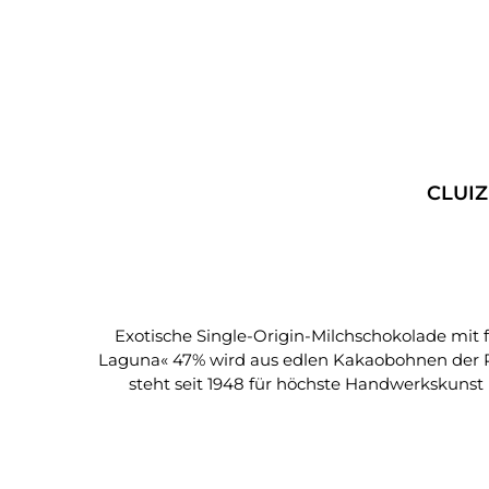
Exotische Single-Origin-Milchschokolade mit feinen Noten von Karamell
Laguna« 47% wird aus edlen Kakaobohnen der P
steht seit 1948 für höchste Handwerkskunst
Milchschokolade ihr komplexes Aromaprofil –
Cremigkeit und aromatische Tiefe in jedem Bissen vereint. Was diese Schokolade so besonders macht • Single-Origin-K
Dominikanische Republik • Handwerklich geferti
künstliche Zusatzstoffe • FSC-zertifizierte, plastikfreie Verpackung Aromaprofil & Genussmoment Die Planta