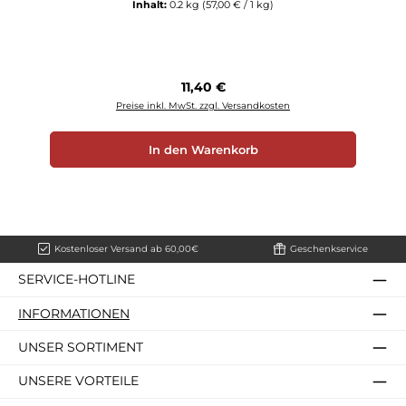
Inhalt:
0.2 kg
(57,00 € / 1 kg)
Regulärer Preis:
11,40 €
Preise inkl. MwSt. zzgl. Versandkosten
In den Warenkorb
Kostenloser Versand ab 60,00€
Geschenkservice
SERVICE-HOTLINE
INFORMATIONEN
UNSER SORTIMENT
UNSERE VORTEILE