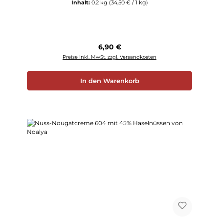
Inhalt:
0.2 kg
(34,50 € / 1 kg)
Regulärer Preis:
6,90 €
Preise inkl. MwSt. zzgl. Versandkosten
In den Warenkorb