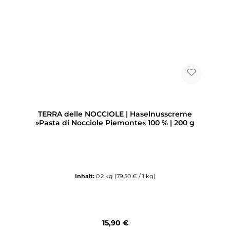
TERRA delle NOCCIOLE | Haselnusscreme
»Pasta di Nocciole Piemonte« 100 % | 200 g
Inhalt:
0.2 kg
(79,50 € / 1 kg)
Regulärer Preis:
15,90 €