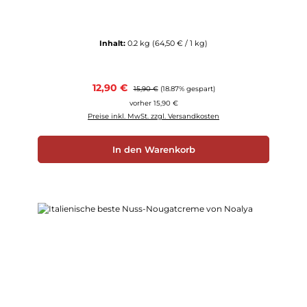
Inhalt:
0.2 kg
(64,50 € / 1 kg)
Verkaufspreis:
12,90 €
Regulärer Preis:
15,90 €
(18.87% gespart)
vorher 15,90 €
Preise inkl. MwSt. zzgl. Versandkosten
In den Warenkorb