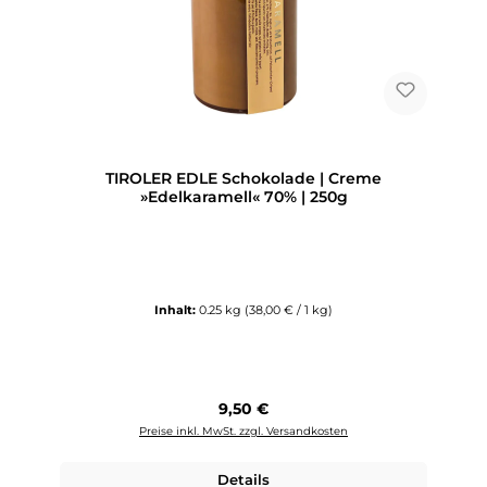
TIROLER EDLE Schokolade | Creme
»Edelkaramell« 70% | 250g
Inhalt:
0.25 kg
(38,00 € / 1 kg)
Regulärer Preis:
9,50 €
Preise inkl. MwSt. zzgl. Versandkosten
Details