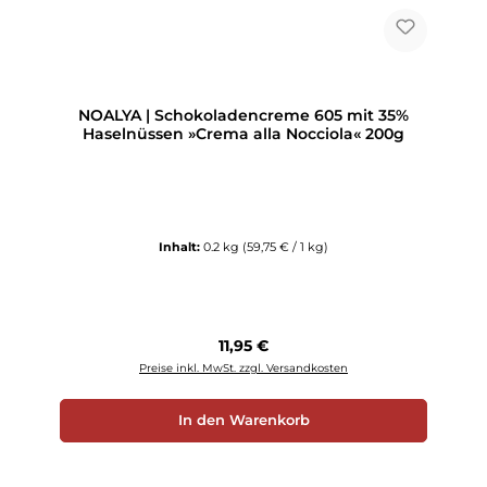
NOALYA | Schokoladencreme 605 mit 35%
Haselnüssen »Crema alla Nocciola« 200g
Inhalt:
0.2 kg
(59,75 € / 1 kg)
Regulärer Preis:
11,95 €
Preise inkl. MwSt. zzgl. Versandkosten
In den Warenkorb