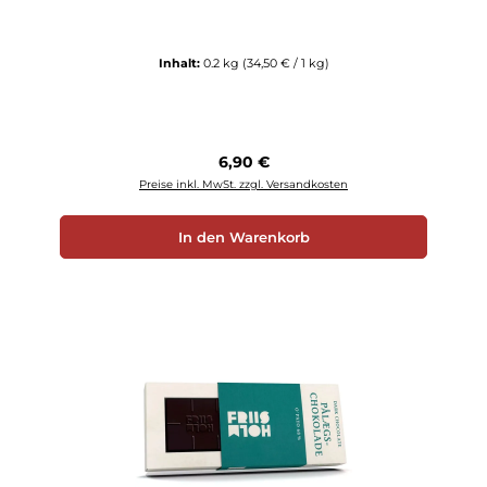
Inhalt:
0.2 kg
(34,50 € / 1 kg)
Regulärer Preis:
6,90 €
Preise inkl. MwSt. zzgl. Versandkosten
In den Warenkorb