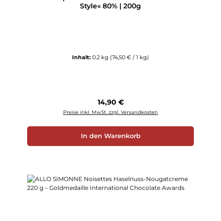
Style« 80% | 200g
Inhalt:
0.2 kg
(74,50 € / 1 kg)
Regulärer Preis:
14,90 €
Preise inkl. MwSt. zzgl. Versandkosten
In den Warenkorb