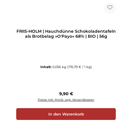
FRIIS-HOLM | Hauchdünne Schokoladentafeln
als Brotbelag »O'Payo« 68% | BIO | 56g
Inhalt:
0.056 kg
(176,79 € / 1 kg)
Regulärer Preis:
9,90 €
Preise inkl. MwSt. zzgl. Versandkosten
In den Warenkorb