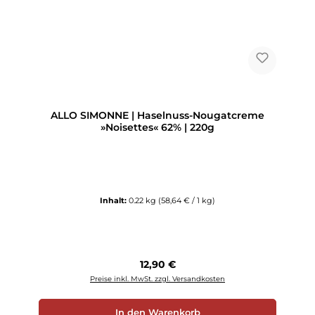
ALLO SIMONNE | Haselnuss-Nougatcreme
»Noisettes« 62% | 220g
Inhalt:
0.22 kg
(58,64 € / 1 kg)
Regulärer Preis:
12,90 €
Preise inkl. MwSt. zzgl. Versandkosten
In den Warenkorb