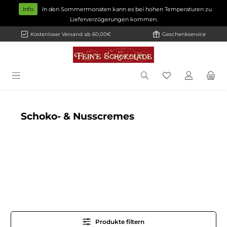
Zum Hauptinhalt springen
Info
In den Sommermonaten kann es bei hohen Temperaturen zu
Lieferverzögerungen kommen.
Kostenloser Versand ab 60,00€
Geschenkservice
Schoko- & Nusscremes
Produkte filtern