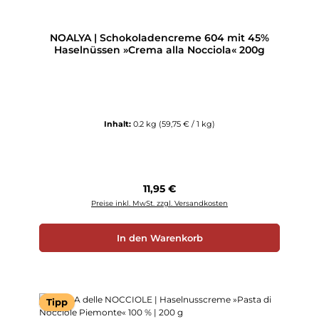
NOALYA | Schokoladencreme 604 mit 45%
Haselnüssen »Crema alla Nocciola« 200g
Inhalt:
0.2 kg
(59,75 € / 1 kg)
Regulärer Preis:
11,95 €
Preise inkl. MwSt. zzgl. Versandkosten
In den Warenkorb
Tipp