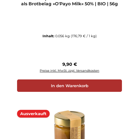
als Brotbelag »O'Payo Milk« 50% | BIO | 56g
Inhalt:
0.056 kg
(176,79 € / 1 kg)
Regulärer Preis:
9,90 €
Preise inkl. MwSt. zzgl. Versandkosten
In den Warenkorb
Ausverkauft