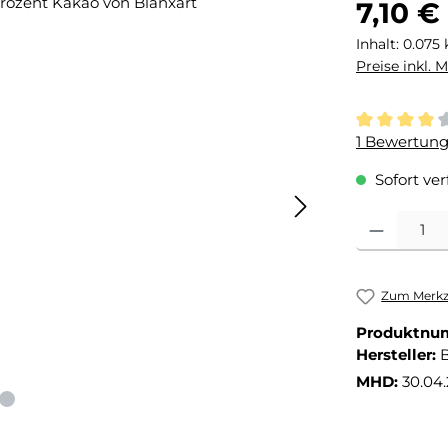
Regulärer Pr
7,10 €
Inhalt:
0.075
Preise inkl. 
Durchschnit
1 Bewertun
Sofort ver
Produkt Anza
Zum Merkze
Produktnu
Hersteller:
B
MHD:
30.04