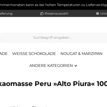
ommermonaten kann es bei hohen Temperaturen zu Lieferverz
ieferung
Riesenauswahl
Umw
ADE
WEISSE SCHOKOLADE
NOUGAT & MARZIPAN
ANDERE KATEGORIEN
omasse Peru »Alto Piura« 100