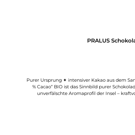
Durchschnittliche Bewertung von 5 von 5 Sterne
PRALUS Schokola
Purer Ursprung ✦ intensiver Kakao aus dem Sambirano-Tal Reiner Kakao, reine Herkunft, reine Leidenschaft Die PRALUS Ka
% Cacao“ BIO ist das Sinnbild purer Schokola
unverfälschte Aromaprofil der Insel – kraftv
Frankreichs, verarbeitet die Bohnen mit handw
oder Zusatzstoffe, für alle, die die Essenz des Kakaos erleben möchten. Was diese Kakaomasse so besond
Lecithin oder Zusätze • Edelkakao aus dem Sambi
intensiv mit feiner Säure • Ideal für Puristen, zum Backen oder für Trinkschokolade Aro
durch Noten von roten Früchten, Zitrus und 
überraschend rund und nuancenreich. Ein Genuss