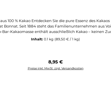
aus 100 % Kakao Entdecken Sie die pure Essenz des Kakaos
at Bonnat. Seit 1884 steht das Familienunternehmen aus Voi
-Bar-Kakaomasse enthält ausschließlich Kakao – keinen Zuck
erei sorgfältig verarbeitet, ergeben eine Tafel von außerge
Inhalt:
0.1 kg
(89,50 € / 1 kg)
aomasse besticht durch ihren kräftigen, vollen Kakaogesch
al für Kenner, die den unverfälschten Charakter des Kakaos 
 höchste Qualität erwarten. Besonderheiten der Bonnat 100 % Kakaomasse • 100 %
 • Ohne Zuckerzusatz, ohne Emulgatoren oder Aromen • Vegan
Regulärer Preis:
8,95 €
en Manufaktur verarbeitet • Kräftiges, intensives Kakaoaroma
Preise inkl. MwSt. zzgl. Versandkosten
gestellt in Frankreich seit 1884ZutatenKakaomasse (Kakaobo
ibt es das Produkt auch als Drops:BONNAT Schokolade | Ka
In den Warenkorb
Trinkschokolade 100% | 250g