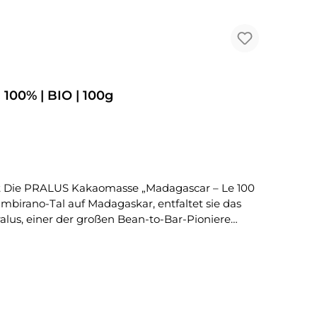
00% | BIO | 100g
mbirano-Tal auf Madagaskar, entfaltet sie das
Pralus, einer der großen Bean-to-Bar-Pioniere
ebnis: reine Kakaomasse ohne Zusatz von Zucker
tellt in Frankreich • Ausdrucksstark, fruchtig &
kaos. Trotz des Verzichts auf Zucker ist sie
eben – pur, ehrlich und kompromisslos intensiv.