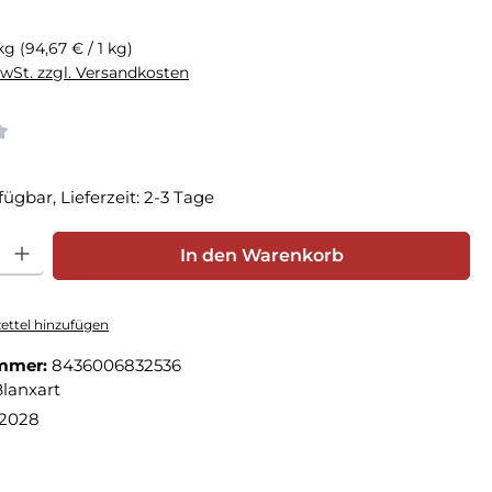
eis:
 kg
(94,67 € / 1 kg)
MwSt. zzgl. Versandkosten
tliche Bewertung von 4 von 5 Sternen
g
fügbar, Lieferzeit: 2-3 Tage
hl: Gib den gewünschten Wert ein oder benutze die Schaltfläche
In den Warenkorb
ttel hinzufügen
mmer:
8436006832536
lanxart
.2028