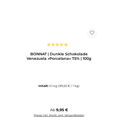
Durchschnittliche Bewertung von 5 von 5 Sternen
BONNAT | Dunkle Schokolade
Venezuela »Porcelana« 75% | 100g
Inhalt:
0.1 kg
(99,50 € / 1 kg)
Regulärer Preis:
Ab
9,95 €
Preise inkl. MwSt. zzgl. Versandkosten