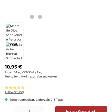
Regulärer Preis:
10,95 €
Inhalt:
0.1 kg
(109,50 € / 1 kg)
Preise inkl. MwSt. zzgl. Versandkosten
Durchschnittliche Bewertung von 5 von 5 Sternen
1 Bewertung
Sofort verfügbar, Lieferzeit: 2-3 Tage
Produkt Anzahl: Gib den gewünschten Wert ein oder benutze die Schaltflächen
In den Warenkorb