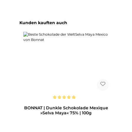
Produktgalerie überspringen
Kunden kauften auch
Durchschnittliche Bewertung von 5 von 5 Sternen
BONNAT | Dunkle Schokolade Mexique
»Selva Maya« 75% | 100g