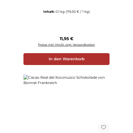
Inhalt:
0.1 kg
(119,50 € / 1 kg)
Regulärer Preis:
11,95 €
Preise inkl. MwSt. zzgl. Versandkosten
In den Warenkorb