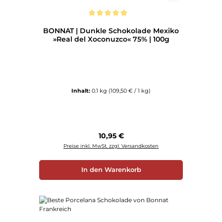
Durchschnittliche Bewertung von 5 von 5 Sternen
BONNAT | Dunkle Schokolade Mexiko
»Real del Xoconuzco« 75% | 100g
Inhalt:
0.1 kg
(109,50 € / 1 kg)
Regulärer Preis:
10,95 €
Preise inkl. MwSt. zzgl. Versandkosten
In den Warenkorb