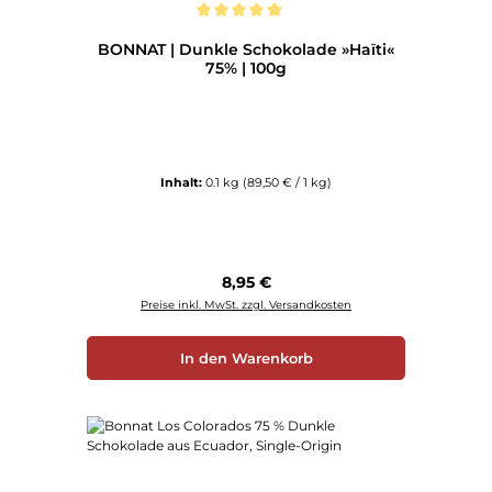
Durchschnittliche Bewertung von 5 von 5 Sternen
BONNAT | Dunkle Schokolade »Haïti«
75% | 100g
Inhalt:
0.1 kg
(89,50 € / 1 kg)
Regulärer Preis:
8,95 €
Preise inkl. MwSt. zzgl. Versandkosten
In den Warenkorb