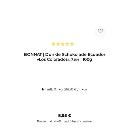
Durchschnittliche Bewertung von 5 von 5 Sternen
BONNAT | Dunkle Schokolade Ecuador
»Los Colorados« 75% | 100g
Inhalt:
0.1 kg
(89,50 € / 1 kg)
Regulärer Preis:
8,95 €
Preise inkl. MwSt. zzgl. Versandkosten