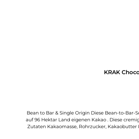
KRAK Chocol
Bean to Bar & Single Origin Diese Bean-to-Bar-Schokolade mit Kakaobohnen aus Belize hat einen Kakaogehalt von 70%. Seit 2016 produziert Peini Plantation
auf 96 Hektar Land eigenen Kakao . Diese cremi
Zutaten Kakaomasse, Rohrzucker, Kakaobutter Kakaogehalt: 70% mindestensKakaoherkunftBelize | Peini plantationAuszeichnungenAcademie of Chocolate