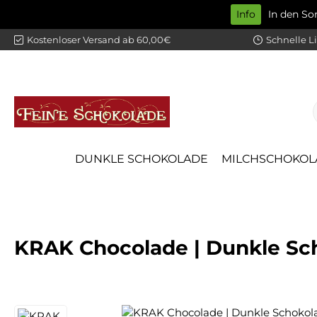
Info
In den S
m Hauptinhalt springen
Zur Suche springen
Zur Hauptnavigation springen
Kostenloser Versand ab 60,00€
Schnelle L
DUNKLE SCHOKOLADE
MILCHSCHOKOL
KRAK Chocolade | Dunkle Sc
Bildergalerie überspringen