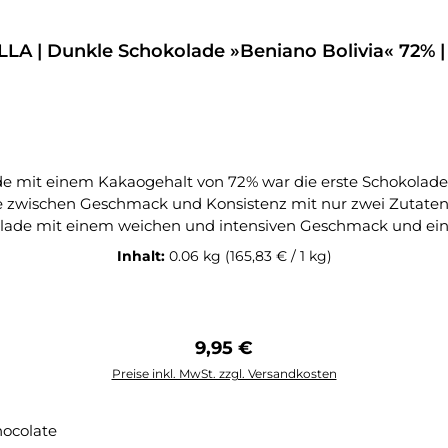
LLA | Dunkle Schokolade »Beniano Bolivia« 72% |
nce zwischen Geschmack und Konsistenz mit nur zwei Zutate
it einem weichen und intensiven Geschmack und einer sehr niedrigen Sä
mit einem langen Nachgeschmack. Die Bohnen der 72% Schoko
Inhalt:
0.06 kg
(165,83 € / 1 kg)
angenehmer Säure und Geschmacksnoten von Kaffee und Erdnüssen führ
chokoladen zu verbessern.Oialla-Schokolade ist eine preisge
e wachsen in Mittel- und Südamerika im Amazonasgebiet, in 
tnerschaft mit den Kakaobauern sichert faire Löhne, höhe
Regulärer Preis:
9,95 €
m Amazonasgebiet. Die Produktion von Oialla trägt zur Verb
Preise inkl. MwSt. zzgl. Versandkosten
Kakaobohnen wachsen.Kakaoherkunft Bolivien, nordöstlicher Provinz Be
In den Warenkorb