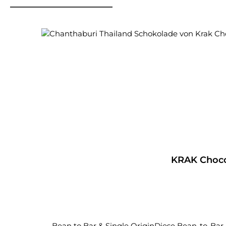
Produktgalerie überspringen
KRAK Choco
Bean to Bar & Single OriginDiese Bean-to-Bar-Schokola