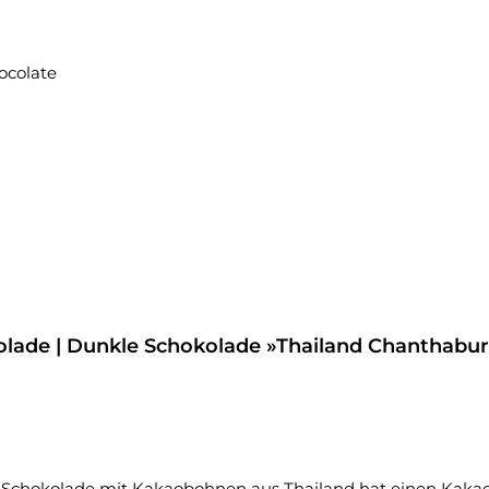
lade | Dunkle Schokolade »Thailand Chanthaburi
de mit Kakaobohnen aus Thailand hat einen Kakaogehalt von 70%. Dieser 