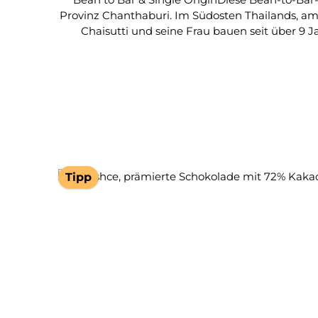
Provinz Chanthaburi. Im Südosten Thailands, am G
Chaisutti und seine Frau bauen seit über 9
Landwirten. Heute verfügen sie über ein Net
unterstützen, der für einen nachhaltigen Kakao
haben ihr eigenes Fermentationszentrum einge
gesamten Prozess kontrollieren. Zusammen 
thailändischen Kakao zum Erfolg gebracht.Aus
Tipp