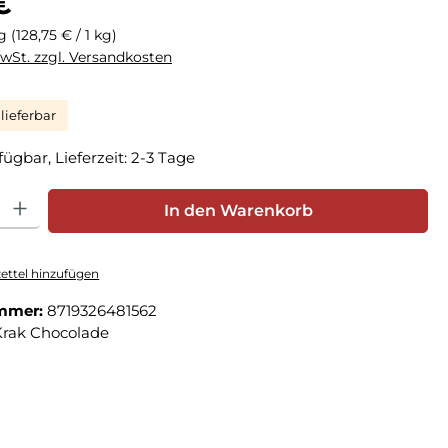
€
kg
(128,75 € / 1 kg)
MwSt. zzgl. Versandkosten
lieferbar
fügbar, Lieferzeit: 2-3 Tage
hl: Gib den gewünschten Wert ein oder benutze die Schaltfläche
In den Warenkorb
ttel hinzufügen
mmer:
8719326481562
Krak Chocolade