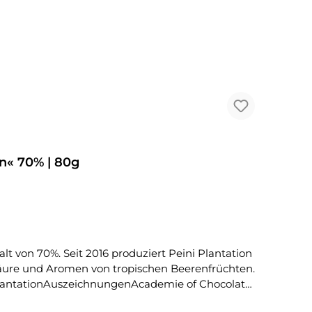
n« 70% | 80g
säure und Aromen von tropischen Beerenfrüchten.
Winner 2022 GOLD Hersteller KRAK Chocolade | Julianalaan 100 / 3853 KK ERMELO / Niederlande