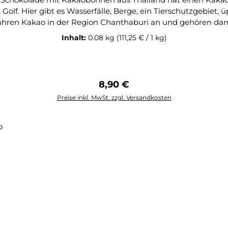
olf. Hier gibt es Wasserfälle, Berge, ein Tierschutzgebiet,
 Jahren Kakao in der Region Chanthaburi an und gehören dam
zwerk von 40 Bauern, die sie durch den Zugang zu angemes
Inhalt:
0.08 kg
(111,25 € / 1 kg)
anbau erforderlich ist. Die Suriya Farm konzentriert sich a
richtet. Inzwischen gibt es 4 Teams, die den feuchten Ka
mit zwei Schokoladenherstellern in Thailand und den USA 
zeichnung Academie of Chocolate 2023 SILBERKakaoherkunft
Regulärer Preis:
8,90 €
Preise inkl. MwSt. zzgl. Versandkosten
In den Warenkorb