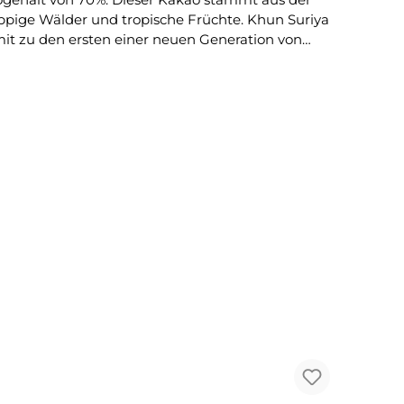
 üppige Wälder und tropische Früchte. Khun Suriya
it zu den ersten einer neuen Generation von
senen Schulungen, Ressourcen und einem Markt
uf den Anbau von Kakao in Premium-Qualität. Sie
kao von nahe gelegenen Farmen abholen und den
konnte die Suriya Farm wachsen und hat den
Thailand | Provinz Chanthaburi | Suriya Farm
Zutaten Kakaomasse, Rohrzucker, Kakaobutter Kakaogehalt: 70% mindestens Hersteller KRAK Chocolade | Julianalaan 100 / 3853 KK ERMELO / Niederlande