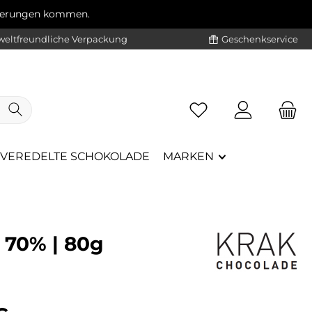
ögerungen kommen.
eltfreundliche Verpackung
Geschenkservice
VEREDELTE SCHOKOLADE
MARKEN
 70% | 80g
eis: