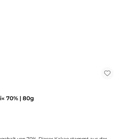
« 70% | 80g
Kakao stammt aus der