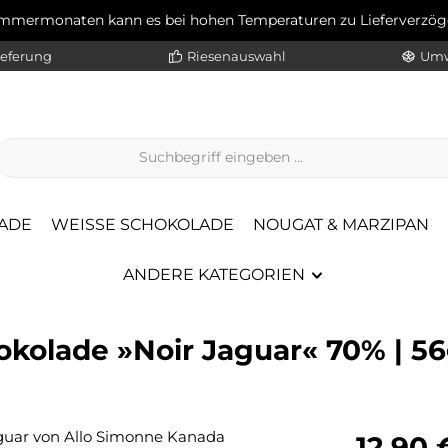
ommermonaten kann es bei hohen Temperaturen zu Lieferverz
ieferung
Riesenauswahl
Umw
ADE
WEISSE SCHOKOLADE
NOUGAT & MARZIPAN
ANDERE KATEGORIEN
kolade »Noir Jaguar« 70% | 5
Regulärer Pr
12,90 