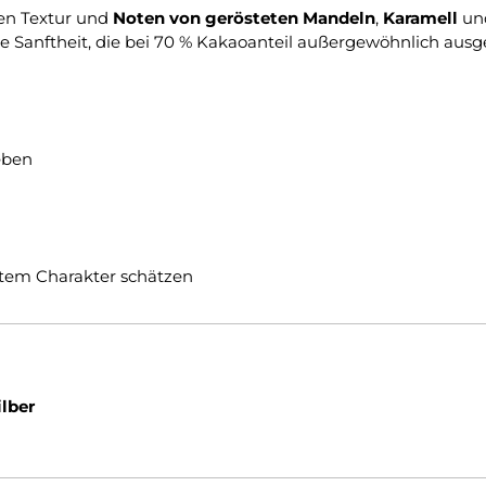
gen Textur und
Noten von gerösteten Mandeln
,
Karamell
un
re Sanftheit, die bei 70 % Kakaoanteil außergewöhnlich aus
eben
ftem Charakter schätzen
ilber