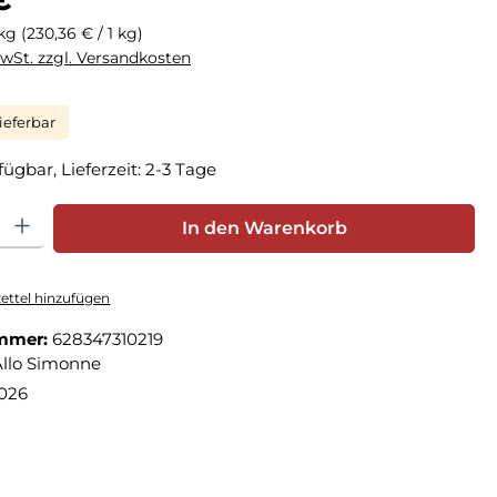
 kg
(230,36 € / 1 kg)
MwSt. zzgl. Versandkosten
ieferbar
fügbar, Lieferzeit: 2-3 Tage
hl: Gib den gewünschten Wert ein oder benutze die Schaltfläche
In den Warenkorb
ttel hinzufügen
mmer:
628347310219
Allo Simonne
2026