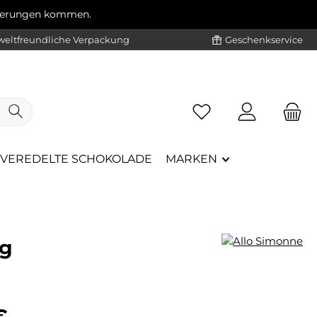
ögerungen kommen.
eltfreundliche Verpackung
Geschenkservice
VEREDELTE SCHOKOLADE
MARKEN
6g
eis:
€