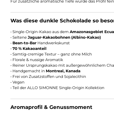
Für zusätzliche aromatische Tiefe wurde das Profil f
Was diese dunkle Schokolade so bes
• Single-Origin-Kakao aus dem
Amazonasgebiet Ecua
• Seltene
Jaguar-Kakaobohnen (Albino-Kakao)
•
Bean-to-Bar
Handwerkskunst
•
70 % Kakaoanteil
• Samtig-cremige Textur – ganz ohne Milch
• Florale & nussige Aromatik
• Reiner Ursprungskakao mit außergewöhnlichem Cha
• Handgemacht in
Montreal, Kanada
• Frei von Zusatzstoffen und Sojalecithin
• Vegan
• Teil der ALLO SIMONNE Single-Origin Kollektion
Aromaprofil & Genussmoment