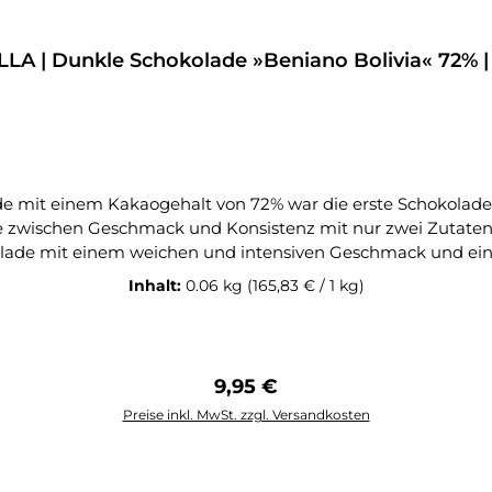
LLA | Dunkle Schokolade »Beniano Bolivia« 72% |
nce zwischen Geschmack und Konsistenz mit nur zwei Zutate
it einem weichen und intensiven Geschmack und einer sehr niedrigen Sä
mit einem langen Nachgeschmack. Die Bohnen der 72% Schoko
Inhalt:
0.06 kg
(165,83 € / 1 kg)
angenehmer Säure und Geschmacksnoten von Kaffee und Erdnüssen führ
chokoladen zu verbessern.Oialla-Schokolade ist eine preisge
e wachsen in Mittel- und Südamerika im Amazonasgebiet, in 
tnerschaft mit den Kakaobauern sichert faire Löhne, höhe
Regulärer Preis:
9,95 €
m Amazonasgebiet. Die Produktion von Oialla trägt zur Verb
Preise inkl. MwSt. zzgl. Versandkosten
Kakaobohnen wachsen.Kakaoherkunft Bolivien, nordöstlicher Provinz Be
In den Warenkorb