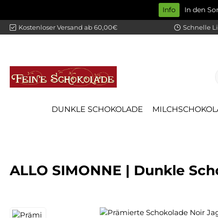
Info
In den S
m Hauptinhalt springen
Zur Suche springen
Zur Hauptnavigation springen
Kostenloser Versand ab 60,00€
Schnelle L
DUNKLE SCHOKOLADE
MILCHSCHOKOL
ALLO SIMONNE | Dunkle Scho
Bildergalerie überspringen