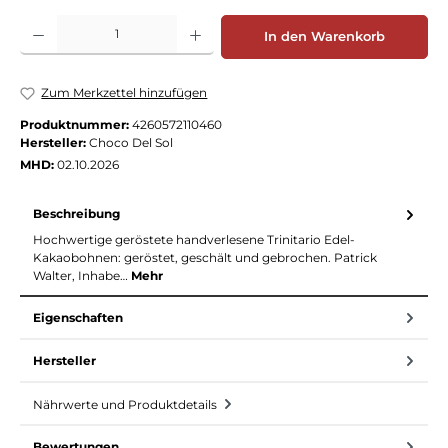
Produkt Anzahl: Gib den gewünschten Wert ein oder benutze die Schaltflächen
In den Warenkorb
Zum Merkzettel hinzufügen
Produktnummer:
4260572110460
Hersteller:
Choco Del Sol
MHD:
02.10.2026
Beschreibung
Hochwertige geröstete handverlesene Trinitario Edel-
Kakaobohnen: geröstet, geschält und gebrochen. Patrick
Walter, Inhabe…
Mehr
Eigenschaften
Hersteller
Nährwerte und Produktdetails
Bewertungen