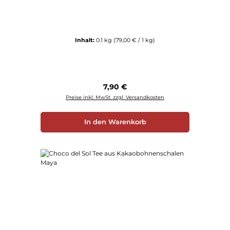
Inhalt:
0.1 kg
(79,00 € / 1 kg)
Regulärer Preis:
7,90 €
Preise inkl. MwSt. zzgl. Versandkosten
In den Warenkorb