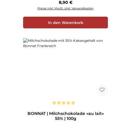
Regulärer Preis:
8,90 €
Preise inkl. MwSt. zzgl. Versandkosten
In den Warenkorb
Durchschnittliche Bewertung von 5 von 5 Sternen
BONNAT | Milchschokolade »au lait«
55% | 100g