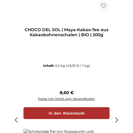
CHOCO DEL SOL | Maya-Kakao-Tee aus
Kakaobohnenschalen | BIO | 200g
Inhalt:
0.2 kg
(43,00 € / 1 kg)
Regulärer Preis:
8,60 €
Preise inkl. MwSt. zzgl. Versandkosten
In den Warenkorb