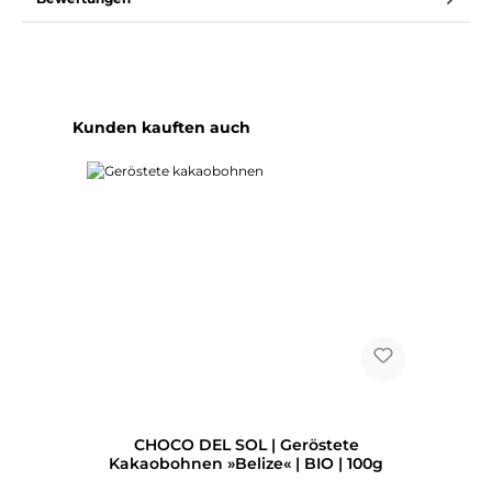
Produktgalerie überspringen
Kunden kauften auch
CHOCO DEL SOL | Geröstete
Kakaobohnen »Belize« | BIO | 100g