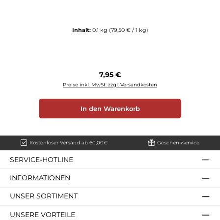
Inhalt:
0.1 kg
(79,50 € / 1 kg)
Regulärer Preis:
7,95 €
Preise inkl. MwSt. zzgl. Versandkosten
In den Warenkorb
Kostenloser Versand ab 60,00€
Geschenkservice
SERVICE-HOTLINE
INFORMATIONEN
UNSER SORTIMENT
UNSERE VORTEILE