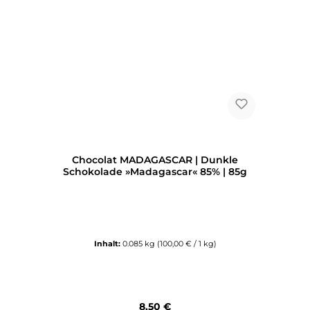
Chocolat MADAGASCAR | Dunkle
Schokolade »Madagascar« 85% | 85g
Inhalt:
0.085 kg
(100,00 € / 1 kg)
Regulärer Preis:
8,50 €