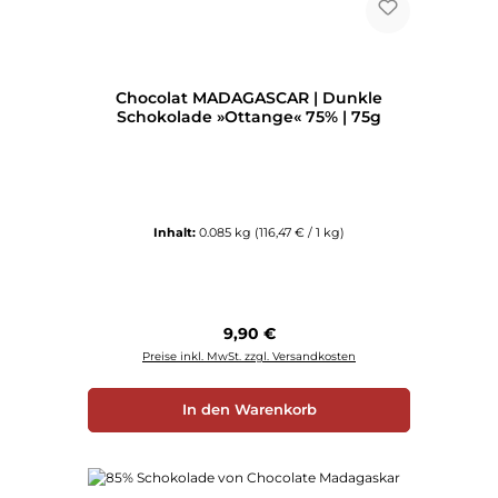
Chocolat MADAGASCAR | Dunkle
Schokolade »Ottange« 75% | 75g
Inhalt:
0.085 kg
(116,47 € / 1 kg)
Regulärer Preis:
9,90 €
Preise inkl. MwSt. zzgl. Versandkosten
In den Warenkorb