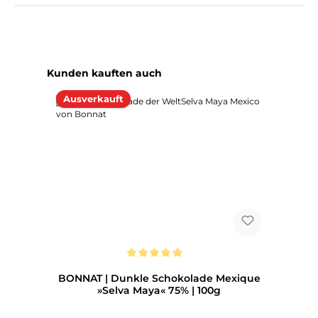
Produktgalerie überspringen
Kunden kauften auch
Ausverkauft
Durchschnittliche Bewertung von 5 von 5 Sternen
BONNAT | Dunkle Schokolade Mexique
»Selva Maya« 75% | 100g