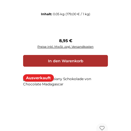
Inhalt:
0.05 kg
(179,00 € / 1 kg)
Regulärer Preis:
8,95 €
Preise inkl. MwSt. zzgl. Versandkosten
In den Warenkorb
Ausverkauft