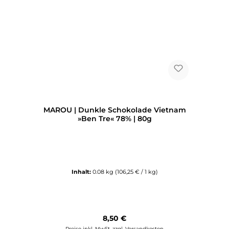
MAROU | Dunkle Schokolade Vietnam
»Ben Tre« 78% | 80g
Inhalt:
0.08 kg
(106,25 € / 1 kg)
Regulärer Preis:
8,50 €
Preise inkl. MwSt. zzgl. Versandkosten