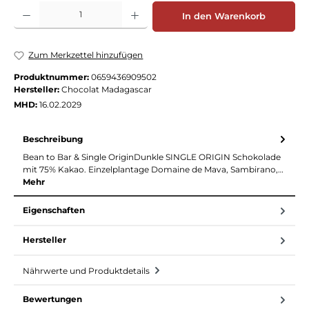
Produkt Anzahl: Gib den gewünschten Wert ein oder benutze die Schaltflächen
In den Warenkorb
Zum Merkzettel hinzufügen
Produktnummer:
0659436909502
Hersteller:
Chocolat Madagascar
MHD:
16.02.2029
Beschreibung
Bean to Bar & Single OriginDunkle SINGLE ORIGIN Schokolade
mit 75% Kakao. Einzelplantage Domaine de Mava, Sambirano,…
Mehr
Eigenschaften
Hersteller
Nährwerte und Produktdetails
Bewertungen