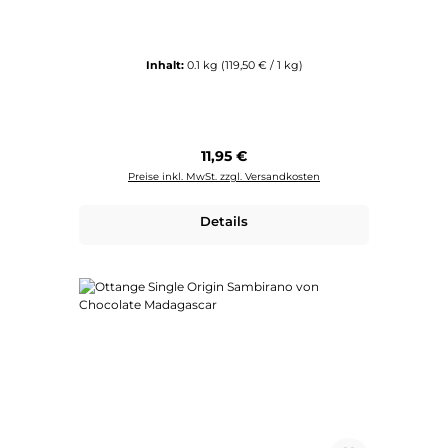
Inhalt:
0.1 kg
(119,50 € / 1 kg)
Regulärer Preis:
11,95 €
Preise inkl. MwSt. zzgl. Versandkosten
Details