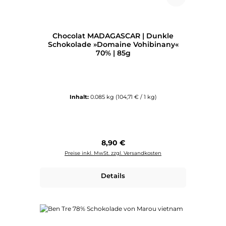
Chocolat MADAGASCAR | Dunkle
Schokolade »Domaine Vohibinany«
70% | 85g
Inhalt:
0.085 kg
(104,71 € / 1 kg)
Regulärer Preis:
8,90 €
Preise inkl. MwSt. zzgl. Versandkosten
Details