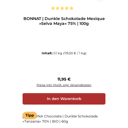
Durchschnittliche Bewertung von 5 von 5 Sternen
BONNAT | Dunkle Schokolade Mexique
»Selva Maya« 75% | 100g
Inhalt:
0.1 kg
(119,50 € / 1 kg)
Regulärer Preis:
11,95 €
Preise inkl. MwSt. zzgl. Versandkosten
In den Warenkorb
Tipp