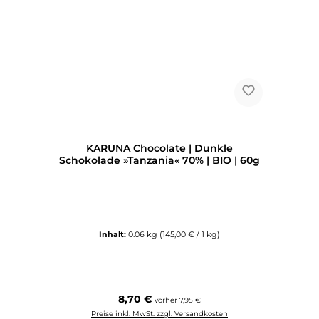
KARUNA Chocolate | Dunkle
Schokolade »Tanzania« 70% | BIO | 60g
Inhalt:
0.06 kg
(145,00 € / 1 kg)
Regulärer Preis:
8,70 €
vorher 7,95 €
Preise inkl. MwSt. zzgl. Versandkosten