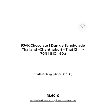
FJAK Chocolate | Dunkle Schokolade
Thailand »Chanthaburi – Thai Chilli«
70% | BIO | 60g
Inhalt:
0.06 kg
(260,00 € / 1 kg)
Regulärer Preis:
15,60 €
Preise inkl. MwSt. zzgl. Versandkosten