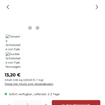
Regulärer Preis:
13,20 €
Inhalt:
0.06 kg
(220,00 € / 1 kg)
Preise inkl. MwSt. zzgl. Versandkosten
Sofort verfügbar, Lieferzeit: 2-3 Tage
Produkt Anzahl: Gib den gewünschten Wert ein oder benutze die Schaltflächen