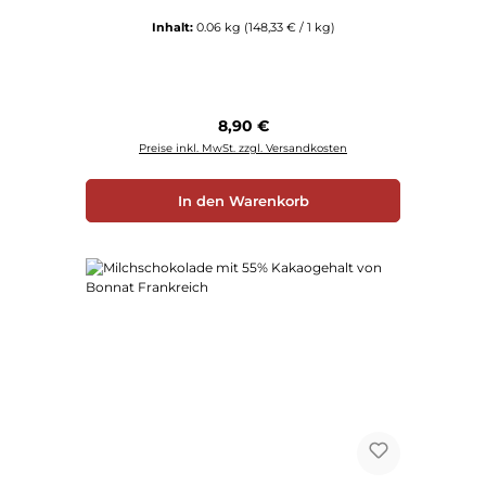
Inhalt:
0.06 kg
(148,33 € / 1 kg)
Regulärer Preis:
8,90 €
Preise inkl. MwSt. zzgl. Versandkosten
In den Warenkorb