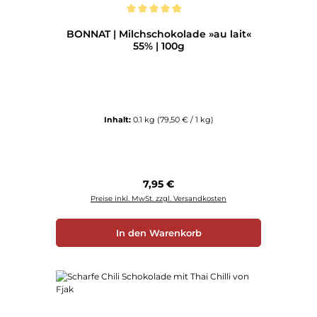
Durchschnittliche Bewertung von 5 von 5 Sternen
BONNAT | Milchschokolade »au lait«
55% | 100g
Inhalt:
0.1 kg
(79,50 € / 1 kg)
Regulärer Preis:
7,95 €
Preise inkl. MwSt. zzgl. Versandkosten
In den Warenkorb