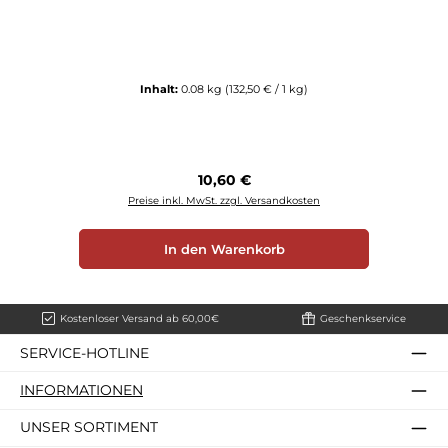
Inhalt:
0.08 kg
(132,50 € / 1 kg)
Regulärer Preis:
10,60 €
Preise inkl. MwSt. zzgl. Versandkosten
In den Warenkorb
Kostenloser Versand ab 60,00€
Geschenkservice
SERVICE-HOTLINE
INFORMATIONEN
UNSER SORTIMENT