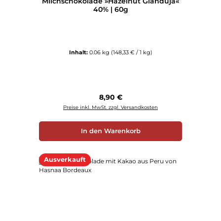
Milchschokolade »Hazelnut Gianduja«
40% | 60g
Inhalt:
0.06 kg
(148,33 € / 1 kg)
Regulärer Preis:
8,90 €
Preise inkl. MwSt. zzgl. Versandkosten
In den Warenkorb
Ausverkauft