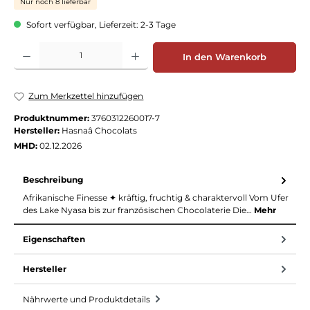
Nur noch 8 lieferbar
Sofort verfügbar, Lieferzeit: 2-3 Tage
Produkt Anzahl: Gib den gewünschten Wert ein oder benutze die Schaltflächen
In den Warenkorb
Zum Merkzettel hinzufügen
Produktnummer:
3760312260017-7
Hersteller:
Hasnaâ Chocolats
MHD:
02.12.2026
Beschreibung
Afrikanische Finesse ✦ kräftig, fruchtig & charaktervoll Vom Ufer
des Lake Nyasa bis zur französischen Chocolaterie Die…
Mehr
Eigenschaften
Hersteller
Nährwerte und Produktdetails