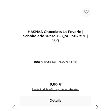
HASNAÂ Chocolats La Fèverie |
Schokolade »Perou – Qori Inti« 75% |
56g
Inhalt:
0.056 kg
(175,00 € / 1 kg)
Regulärer Preis:
9,80 €
Preise inkl. MwSt. zzgl. Versandkosten
Details