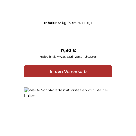
Inhalt:
0.2 kg
(89,50 € / 1 kg)
Regulärer Preis:
17,90 €
Preise inkl. MwSt. zzgl. Versandkosten
In den Warenkorb