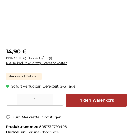
Regulärer Preis:
14,90 €
Inhalt:
0.11 kg
(135,45 € / 1 kg)
Preise inkl. MwSt. zzgl. Versandkosten
Nur noch 3 lieferbar
Sofort verfügbar, Lieferzeit: 2-3 Tage
Produkt Anzahl: Gib den gewünschten Wert ein oder benutze die Schaltflächen
In den Warenkorb
Zum Merkzettel hinzufügen
Produktnummer:
8051732790426
Hersteller:
Karuna Chocolate