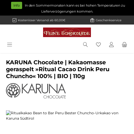
Zum Hauptinhalt springen
Info
In den Sommermonaten kann es bei hohen Temperaturen zu
Lieferverzögerungen kommen.
Kostenloser Versand ab 60,00€
Geschenkservice
KARUNA Chocolate | Kakaomasse
geraspelt »Ritual Cacao Drink Peru
Chuncho« 100% | BIO | 110g
Bildergalerie überspringen