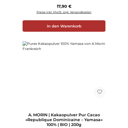
Regulärer Preis:
17,90 €
Preise inkl. MwSt. zzgl. Versandkosten
In den Warenkorb
A. MORIN | Kakaopulver Pur Cacao
»Republique Dominicaine – Yamasa«
100% | BIO | 200g