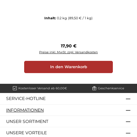
Inhalt:
0.2 kg
(89,50 € / 1 kg)
Regulärer Preis:
17,90 €
Preise inkl. MwSt. zzgl. Versandkosten
In den Warenkorb
Kostenloser Versand ab 60,00€
Geschenkservice
SERVICE-HOTLINE
INFORMATIONEN
UNSER SORTIMENT
UNSERE VORTEILE