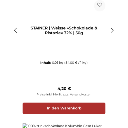
STAINER | Weisse »Schokolade &
Pistazie« 32% | 50g
Inhalt:
0.05 kg
(84,00 € / 1 kg)
Regulärer Preis:
4,20 €
Preise inkl. MwSt. zzgl. Versandkosten
In den Warenkorb