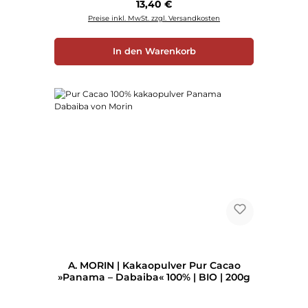
Regulärer Preis:
13,40 €
Preise inkl. MwSt. zzgl. Versandkosten
In den Warenkorb
A. MORIN | Kakaopulver Pur Cacao
»Panama – Dabaiba« 100% | BIO | 200g