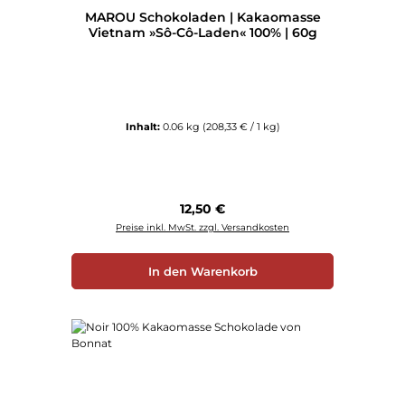
MAROU Schokoladen | Kakaomasse
Vietnam »Sô-Cô-Laden« 100% | 60g
Inhalt:
0.06 kg
(208,33 € / 1 kg)
Regulärer Preis:
12,50 €
Preise inkl. MwSt. zzgl. Versandkosten
In den Warenkorb