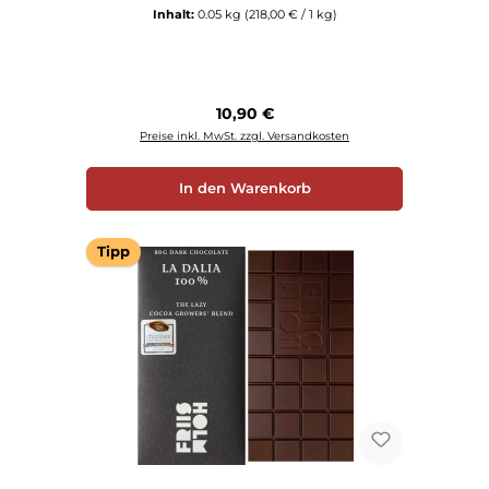
Inhalt:
0.05 kg
(218,00 € / 1 kg)
Regulärer Preis:
10,90 €
Preise inkl. MwSt. zzgl. Versandkosten
In den Warenkorb
Tipp