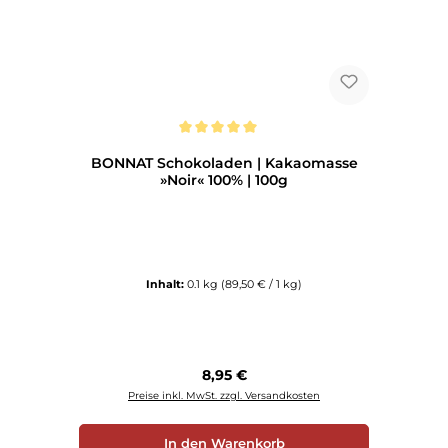
Durchschnittliche Bewertung von 5 von 5 Sternen
BONNAT Schokoladen | Kakaomasse
»Noir« 100% | 100g
Inhalt:
0.1 kg
(89,50 € / 1 kg)
Regulärer Preis:
8,95 €
Preise inkl. MwSt. zzgl. Versandkosten
In den Warenkorb