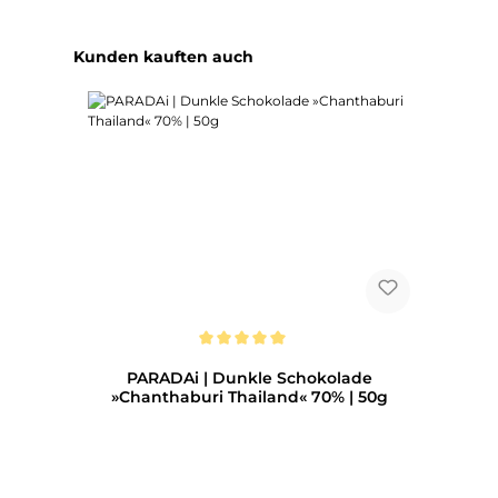
Produktgalerie überspringen
Kunden kauften auch
Durchschnittliche Bewertung von 5 von 5 Sternen
PARADAi | Dunkle Schokolade
»Chanthaburi Thailand« 70% | 50g