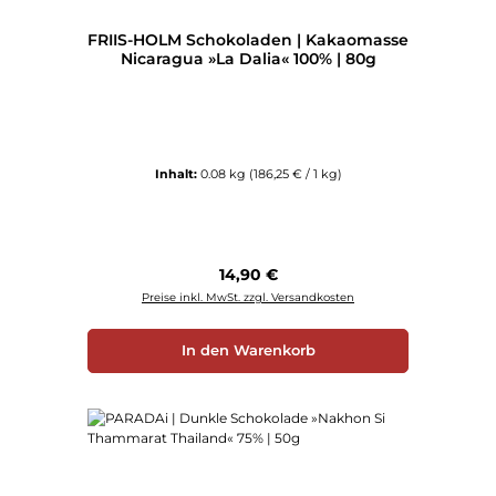
FRIIS-HOLM Schokoladen | Kakaomasse
Nicaragua »La Dalia« 100% | 80g
Inhalt:
0.08 kg
(186,25 € / 1 kg)
Regulärer Preis:
14,90 €
Preise inkl. MwSt. zzgl. Versandkosten
In den Warenkorb