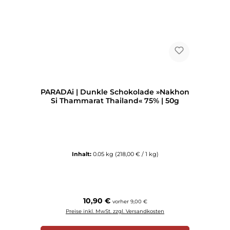
PARADAi | Dunkle Schokolade »Nakhon
Si Thammarat Thailand« 75% | 50g
Inhalt:
0.05 kg
(218,00 € / 1 kg)
Regulärer Preis:
10,90 €
vorher 9,00 €
Preise inkl. MwSt. zzgl. Versandkosten