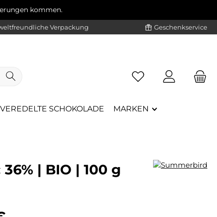
ögerungen kommen.
eltfreundliche Verpackung
Geschenkservice
VEREDELTE SCHOKOLADE
MARKEN
6% | BIO | 100 g
eis:
€