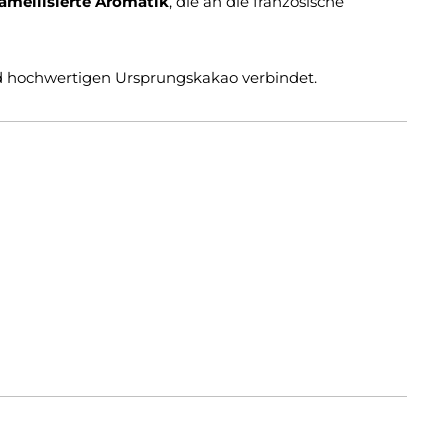
ramellisierte Aromatik
, die an die französische
nd hochwertigen Ursprungskakao verbindet.