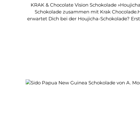
KRAK & Chocolate Vision Schokolade »Houjicha«Weiße Schokolade mit ger
Schokolade zusammen mit Krak Chocolade.Ho
erwartet Dich bei der Houjicha-Schokolade? Ers
auf grünem Tee basieren. Die Basis bildet eine 
Heunoten. Beim genauen Hinschmecken kann 
Zusammenspiel der Aromen dafür, dass wir dies
ab, so dass wir die sehr zartschmelzende Sc
AusgezeichnetInternational Chocolate Awards DACH 2025 SILBER Zutaten Kakaobutter, Rohrzucker, Vol