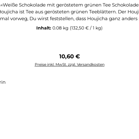
östetem grünen Tee Schokoladensommelier Kevin Lühmann entwickelte diese
ujicha ist Tee aus gerösteten grünen Teeblättern. Der Ho
tmal vorweg, Du wirst feststellen, dass Houjicha ganz ander
weiße Schokolade. Der Houjicha (auf Deutsch auch Hojicha) s
Inhalt:
0.08 kg
(132,50 € / 1 kg)
man auch Honig und Caramel wahrnehmen. Honig ist zwar n
e Verbindung der Röstaromen des Tees mit dem Zucker herau
hokolade nicht so süß wahrnehmen wie üblicherweise bei eine
lmilchpulver, Houjicha (gerösteter, grüner Tee)
Regulärer Preis:
10,60 €
Preise inkl. MwSt. zzgl. Versandkosten
In den Warenkorb