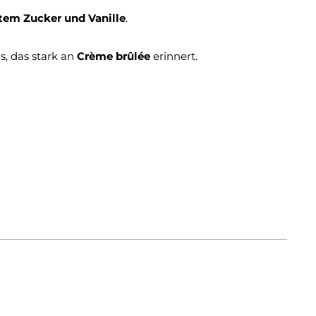
tem Zucker und Vanille
.
s, das stark an
Crème brûlée
erinnert.