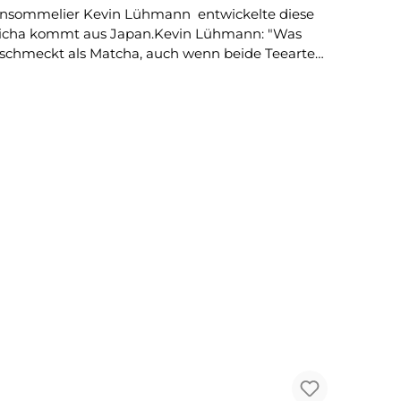
ujicha kommt aus Japan.Kevin Lühmann: "Was
s schmeckt als Matcha, auch wenn beide Teearten
orgt für angenehm bittere Tee-, Gras-, Mate- und
icht als Zutat enthalten, jedoch sorgt das
sschmecken. Ebenfalls mildert der Tee die Süße
r weißen Schokolade. Enthält kein Lezithin."
Kakaogehalt: 40% mindestens Hersteller KRAK Chocolade | Julianalaan 100 / 3853 KK ERMELO / Niederlande