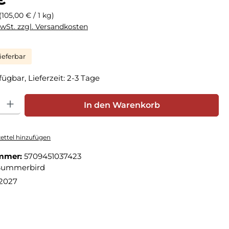
(105,00 € / 1 kg)
MwSt. zzgl. Versandkosten
ieferbar
fügbar, Lieferzeit: 2-3 Tage
hl: Gib den gewünschten Wert ein oder benutze die Schaltfläche
In den Warenkorb
ttel hinzufügen
mmer:
5709451037423
Summerbird
.2027