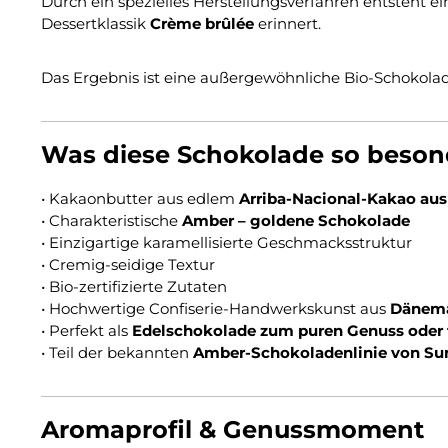
Durch ein spezielles Herstellungsverfahren entsteht e
Dessertklassik
Crème brûlée
erinnert.
Das Ergebnis ist eine außergewöhnliche Bio-Schokola
Was diese Schokolade so beson
• Kakaonbutter aus edlem
Arriba-Nacional-Kakao au
• Charakteristische
Amber – goldene Schokolade
• Einzigartige karamellisierte Geschmacksstruktur
• Cremig-seidige Textur
• Bio-zertifizierte Zutaten
• Hochwertige Confiserie-Handwerkskunst aus
Dänem
• Perfekt als
Edelschokolade zum puren Genuss oder 
• Teil der bekannten
Amber-Schokoladenlinie von S
Aromaprofil & Genussmoment