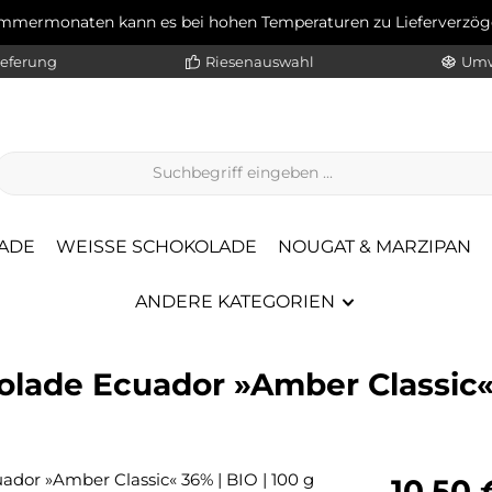
ommermonaten kann es bei hohen Temperaturen zu Lieferverz
ieferung
Riesenauswahl
Umw
ADE
WEISSE SCHOKOLADE
NOUGAT & MARZIPAN
ANDERE KATEGORIEN
ade Ecuador »Amber Classic« 3
Regulärer Pr
10,50 