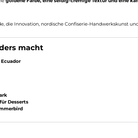
ine
goldene Farbe, eine seidig-cremige Textur und eine ka
de, die Innovation, nordische Confiserie-Handwerkskunst u
ders macht
s Ecuador
ark
für Desserts
ummerbird