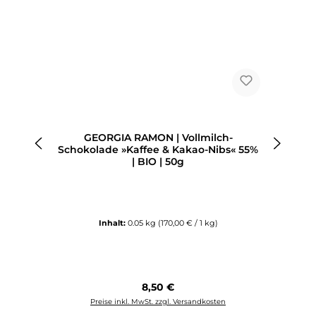
GEORGIA RAMON | Vollmilch-
Schokolade »Kaffee & Kakao-Nibs« 55%
| BIO | 50g
Inhalt:
0.05 kg
(170,00 € / 1 kg)
Regulärer Preis:
8,50 €
Preise inkl. MwSt. zzgl. Versandkosten