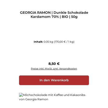
GEORGIA RAMON | Dunkle Schokolade
Kardamom 70% | BIO | 50g
Inhalt:
0.05 kg
(170,00 € / 1 kg)
Regulärer Preis:
8,50 €
Preise inkl. MwSt. zzgl. Versandkosten
In den Warenkorb