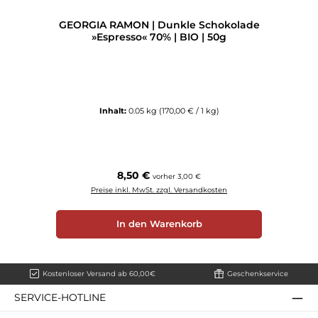
GEORGIA RAMON | Dunkle Schokolade
»Espresso« 70% | BIO | 50g
Inhalt:
0.05 kg
(170,00 € / 1 kg)
Regulärer Preis:
8,50 €
vorher 3,00 €
Preise inkl. MwSt. zzgl. Versandkosten
In den Warenkorb
Kostenloser Versand ab 60,00€
Geschenkservice
SERVICE-HOTLINE