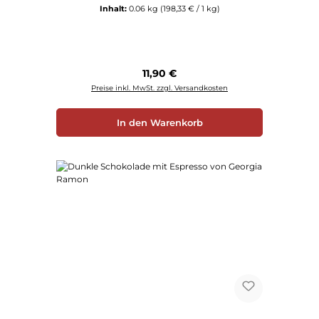
Inhalt:
0.06 kg
(198,33 € / 1 kg)
Regulärer Preis:
11,90 €
Preise inkl. MwSt. zzgl. Versandkosten
In den Warenkorb