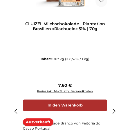
CLUIZEL Milchschokolade | Plantation
Brasilien »Riachuelo« 51% | 70g
Inhalt:
0.07 kg
(108,57 € / 1 kg)
Regulärer Preis:
7,60 €
Preise inkl. MwSt. zzgl. Versandkosten
In den Warenkorb
Ausverkauft