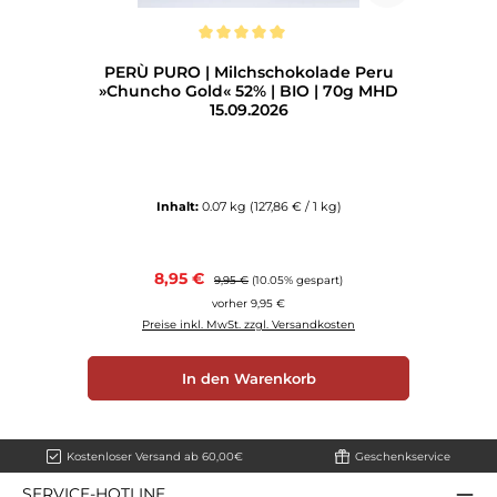
Durchschnittliche Bewertung von 5 von 5 Sternen
PERÙ PURO | Milchschokolade Peru
»Chuncho Gold« 52% | BIO | 70g MHD
15.09.2026
Inhalt:
0.07 kg
(127,86 € / 1 kg)
Verkaufspreis:
8,95 €
Regulärer Preis:
9,95 €
(10.05% gespart)
vorher 9,95 €
Preise inkl. MwSt. zzgl. Versandkosten
In den Warenkorb
Kostenloser Versand ab 60,00€
Geschenkservice
SERVICE-HOTLINE