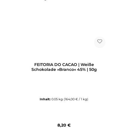
FEITORIA DO CACAO | Weiße
Schokolade »Branco« 45% | 50g
Inhalt:
0.05 kg
(164,00 € / 1 kg)
Regulärer Preis:
8,20 €