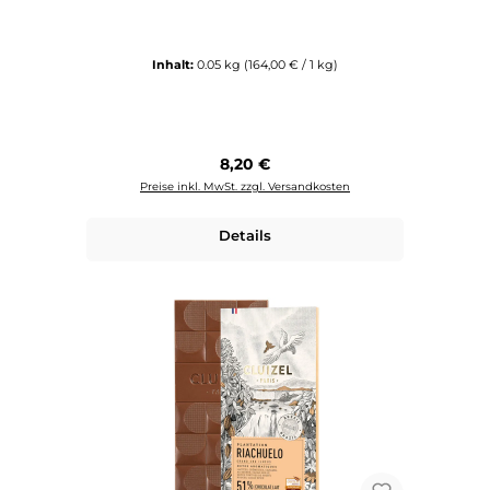
Inhalt:
0.05 kg
(164,00 € / 1 kg)
Regulärer Preis:
8,20 €
Preise inkl. MwSt. zzgl. Versandkosten
Details