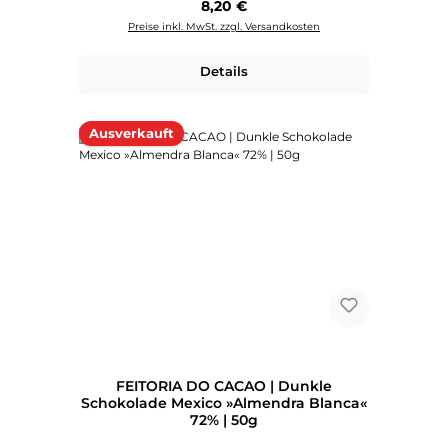
Regulärer Preis:
8,20 €
Preise inkl. MwSt. zzgl. Versandkosten
Details
Ausverkauft
FEITORIA DO CACAO | Dunkle
Schokolade Mexico »Almendra Blanca«
72% | 50g