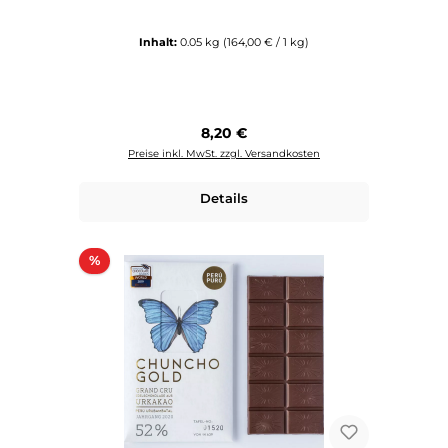
Inhalt:
0.05 kg
(164,00 € / 1 kg)
Regulärer Preis:
8,20 €
Preise inkl. MwSt. zzgl. Versandkosten
Details
Rabatt
%