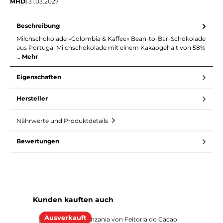
MHD:
31.03.2027
Beschreibung
Milchschokolade »Colombia & Kaffee« Bean-to-Bar-Schokolade
aus Portugal Milchschokolade mit einem Kakaogehalt von 58%
…
Mehr
Eigenschaften
Hersteller
Nährwerte und Produktdetails
Bewertungen
Produktgalerie überspringen
Kunden kauften auch
Ausverkauft