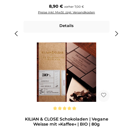
Regulärer Preis:
8,90 €
vorher 7,00 €
Preise inkl. MwSt. zzgl. Versandkosten
Details
Durchschnittliche Bewertung von 5 von 5 Sternen
KILIAN & CLOSE Schokoladen | Vegane
Weisse mit »Kaffee« | BIO | 80g