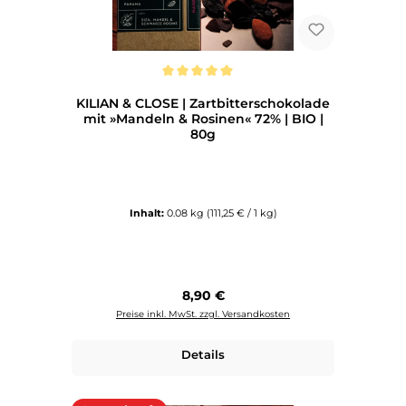
Durchschnittliche Bewertung von 5 von 5 Sternen
KILIAN & CLOSE | Zartbitterschokolade
mit »Mandeln & Rosinen« 72% | BIO |
80g
Inhalt:
0.08 kg
(111,25 € / 1 kg)
Regulärer Preis:
8,90 €
Preise inkl. MwSt. zzgl. Versandkosten
Details