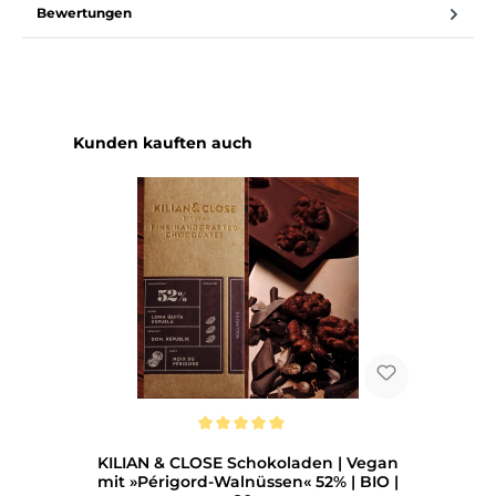
Bewertungen
Produktgalerie überspringen
Kunden kauften auch
Durchschnittliche Bewertung von 5 von 5 Sternen
KILIAN & CLOSE Schokoladen | Vegan
mit »Périgord-Walnüssen« 52% | BIO |