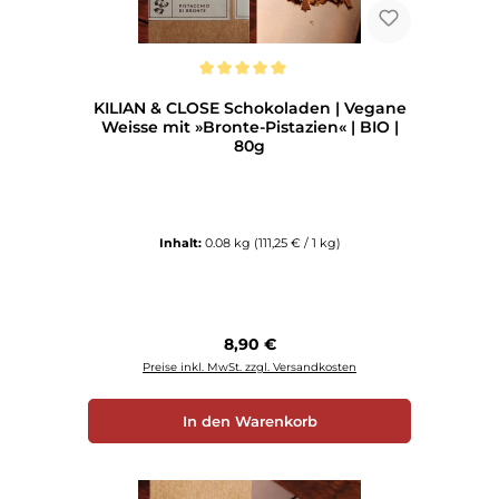
Durchschnittliche Bewertung von 5 von 5 Sternen
KILIAN & CLOSE Schokoladen | Vegane
Weisse mit »Bronte-Pistazien« | BIO |
80g
Inhalt:
0.08 kg
(111,25 € / 1 kg)
Regulärer Preis:
8,90 €
Preise inkl. MwSt. zzgl. Versandkosten
In den Warenkorb