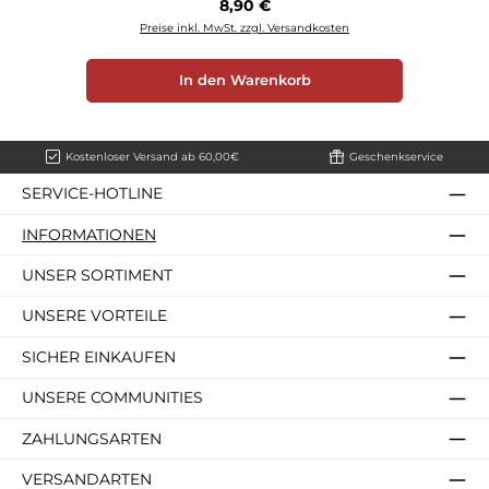
Regulärer Preis:
8,90 €
Preise inkl. MwSt. zzgl. Versandkosten
In den Warenkorb
Kostenloser Versand ab 60,00€
Geschenkservice
SERVICE-HOTLINE
INFORMATIONEN
UNSER SORTIMENT
UNSERE VORTEILE
SICHER EINKAUFEN
UNSERE COMMUNITIES
ZAHLUNGSARTEN
VERSANDARTEN