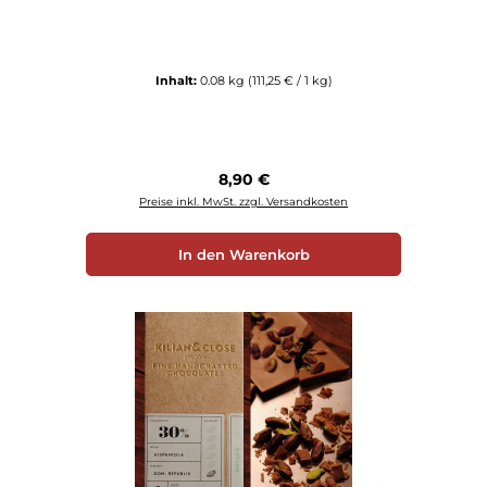
Inhalt:
0.08 kg
(111,25 € / 1 kg)
Regulärer Preis:
8,90 €
Preise inkl. MwSt. zzgl. Versandkosten
In den Warenkorb