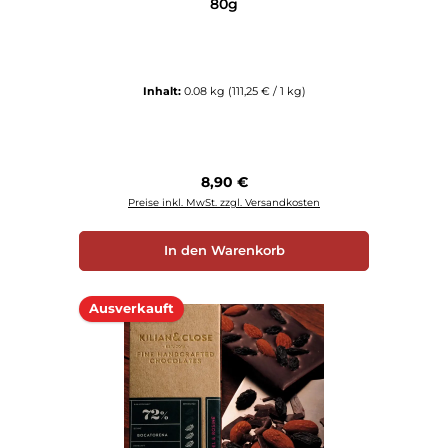
80g
Inhalt:
0.08 kg
(111,25 € / 1 kg)
Regulärer Preis:
8,90 €
Preise inkl. MwSt. zzgl. Versandkosten
In den Warenkorb
Ausverkauft