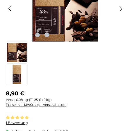
Regulärer Preis:
8,90 €
Inhalt:
0.08 kg
(111,25 € / 1 kg)
Preise inkl. MwSt. zzgl. Versandkosten
Durchschnittliche Bewertung von 5 von 5 Sternen
1 Bewertung