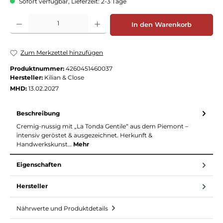
Sofort verfügbar, Lieferzeit: 2-3 Tage
Produkt Anzahl: Gib den gewünschten Wert ein oder benutze die Schaltflächen
In den Warenkorb
Zum Merkzettel hinzufügen
Produktnummer:
4260451460037
Hersteller:
Kilian & Close
MHD:
13.02.2027
Beschreibung
Cremig-nussig mit „La Tonda Gentile“ aus dem Piemont –
intensiv geröstet & ausgezeichnet. Herkunft &
Handwerkskunst…
Mehr
Eigenschaften
Hersteller
Nährwerte und Produktdetails