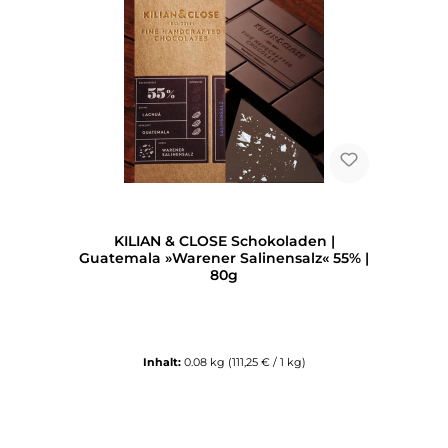
KILIAN & CLOSE Schokoladen |
Guatemala »Warener Salinensalz« 55% |
80g
Inhalt:
0.08 kg
(111,25 € / 1 kg)