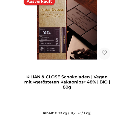
Ausverkauft
KILIAN & CLOSE Schokoladen | Vegan
mit »gerösteten Kakaonibs« 48% | BIO |
80g
Inhalt:
0.08 kg
(111,25 € / 1 kg)