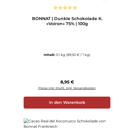
Durchschnittliche Bewertung von 5 von 5 Sternen
BONNAT | Dunkle Schokolade K.
»Voiron« 75% | 100g
Inhalt:
0.1 kg
(89,50 € / 1 kg)
Regulärer Preis:
8,95 €
Preise inkl. MwSt. zzgl. Versandkosten
In den Warenkorb