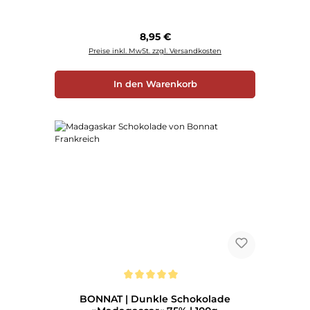
Regulärer Preis:
8,95 €
Preise inkl. MwSt. zzgl. Versandkosten
In den Warenkorb
Durchschnittliche Bewertung von 5 von 5 Sternen
BONNAT | Dunkle Schokolade