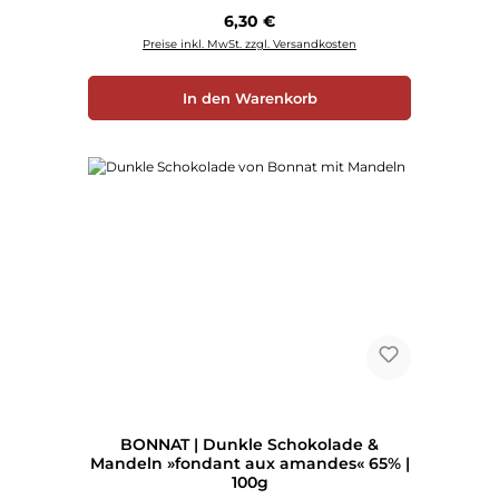
Regulärer Preis:
6,30 €
Preise inkl. MwSt. zzgl. Versandkosten
In den Warenkorb
BONNAT | Dunkle Schokolade &
Mandeln »fondant aux amandes« 65% |
100g