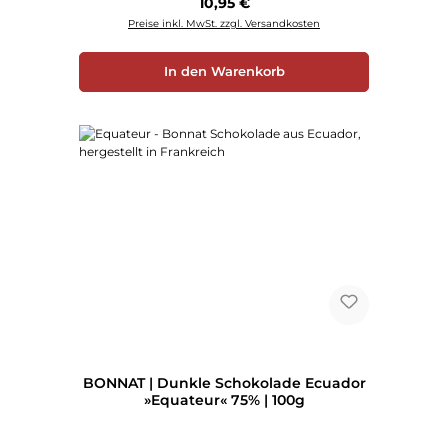
Regulärer Preis:
10,95 €
Preise inkl. MwSt. zzgl. Versandkosten
In den Warenkorb
BONNAT | Dunkle Schokolade Ecuador
»Equateur« 75% | 100g