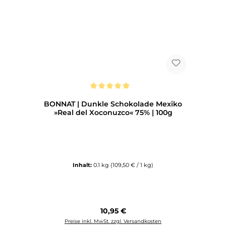
Durchschnittliche Bewertung von 5 von 5 Sternen
BONNAT | Dunkle Schokolade Mexiko
»Real del Xoconuzco« 75% | 100g
Inhalt:
0.1 kg
(109,50 € / 1 kg)
Regulärer Preis:
10,95 €
Preise inkl. MwSt. zzgl. Versandkosten