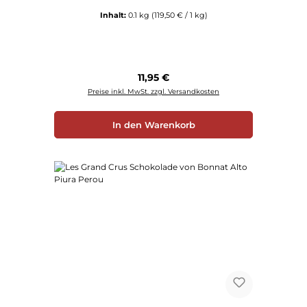
Inhalt:
0.1 kg
(119,50 € / 1 kg)
Regulärer Preis:
11,95 €
Preise inkl. MwSt. zzgl. Versandkosten
In den Warenkorb