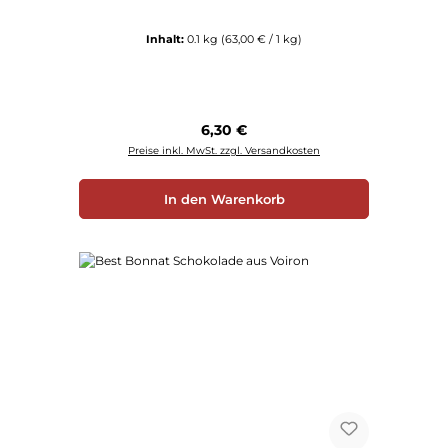
Inhalt:
0.1 kg
(63,00 € / 1 kg)
Regulärer Preis:
6,30 €
Preise inkl. MwSt. zzgl. Versandkosten
In den Warenkorb