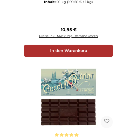
Inhalt:
0.1 kg
(109,50 € / 1 kg)
Regulärer Preis:
10,95 €
Preise inkl. MwSt. zzgl. Versandkosten
In den Warenkorb