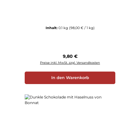
Inhalt:
0.1 kg
(98,00 € / 1 kg)
Regulärer Preis:
9,80 €
Preise inkl. MwSt. zzgl. Versandkosten
In den Warenkorb