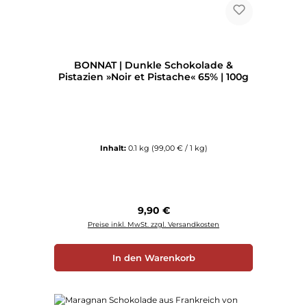
BONNAT | Dunkle Schokolade &
Pistazien »Noir et Pistache« 65% | 100g
Inhalt:
0.1 kg
(99,00 € / 1 kg)
Regulärer Preis:
9,90 €
Preise inkl. MwSt. zzgl. Versandkosten
In den Warenkorb