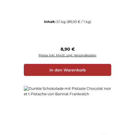
Inhalt:
0.1 kg
(89,00 € / 1 kg)
Regulärer Preis:
8,90 €
Preise inkl. MwSt. zzgl. Versandkosten
In den Warenkorb