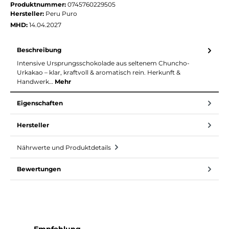
Produktnummer:
0745760229505
Hersteller:
Peru Puro
MHD:
14.04.2027
Beschreibung
Intensive Ursprungsschokolade aus seltenem Chuncho-
Urkakao – klar, kraftvoll & aromatisch rein. Herkunft &
Handwerk…
Mehr
Eigenschaften
Hersteller
Nährwerte und Produktdetails
Bewertungen
Produktgalerie überspringen
Empfehlung