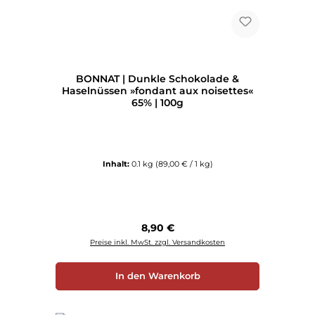
BONNAT | Dunkle Schokolade &
Haselnüssen »fondant aux noisettes«
65% | 100g
Inhalt:
0.1 kg
(89,00 € / 1 kg)
Regulärer Preis:
8,90 €
Preise inkl. MwSt. zzgl. Versandkosten
In den Warenkorb