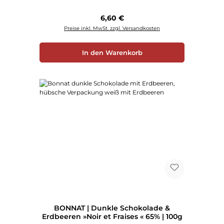
Regulärer Preis:
6,60 €
Preise inkl. MwSt. zzgl. Versandkosten
In den Warenkorb
BONNAT | Dunkle Schokolade &
Erdbeeren »Noir et Fraises « 65% | 100g