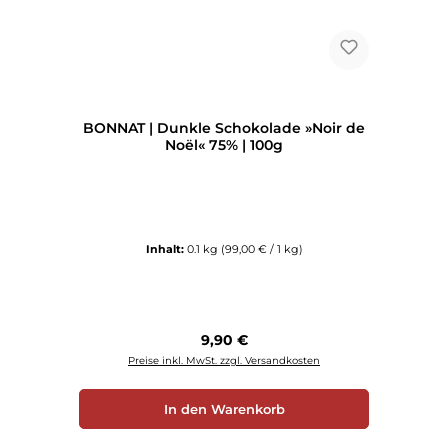
BONNAT | Dunkle Schokolade »Noir de
Noël« 75% | 100g
Inhalt:
0.1 kg
(99,00 € / 1 kg)
Regulärer Preis:
9,90 €
Preise inkl. MwSt. zzgl. Versandkosten
In den Warenkorb