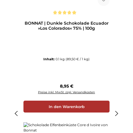
Durchschnittliche Bewertung von 5 von 5 Sternen
BONNAT | Dunkle Schokolade Ecuador
»Los Colorados« 75% | 100g
Inhalt:
0.1 kg
(89,50 € / 1 kg)
Regulärer Preis:
8,95 €
Preise inkl. MwSt. zzgl. Versandkosten
In den Warenkorb