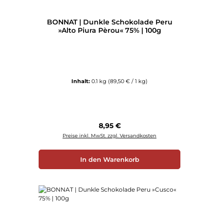
BONNAT | Dunkle Schokolade Peru
»Alto Piura Pèrou« 75% | 100g
Inhalt:
0.1 kg
(89,50 € / 1 kg)
Regulärer Preis:
8,95 €
Preise inkl. MwSt. zzgl. Versandkosten
In den Warenkorb