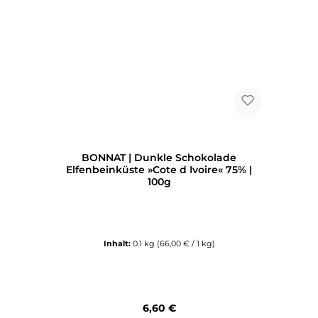
BONNAT | Dunkle Schokolade
Elfenbeinküste »Cote d Ivoire« 75% |
100g
Inhalt:
0.1 kg
(66,00 € / 1 kg)
Regulärer Preis:
6,60 €