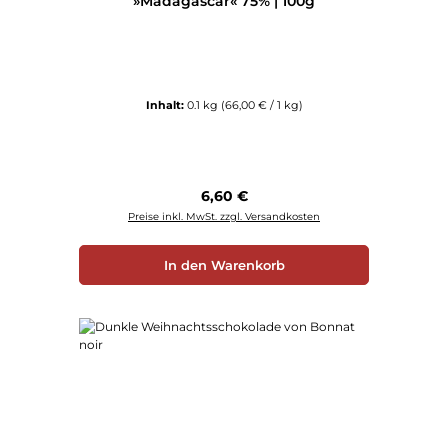
»Madagascar« 75% | 100g
Inhalt:
0.1 kg
(66,00 € / 1 kg)
Regulärer Preis:
6,60 €
Preise inkl. MwSt. zzgl. Versandkosten
In den Warenkorb