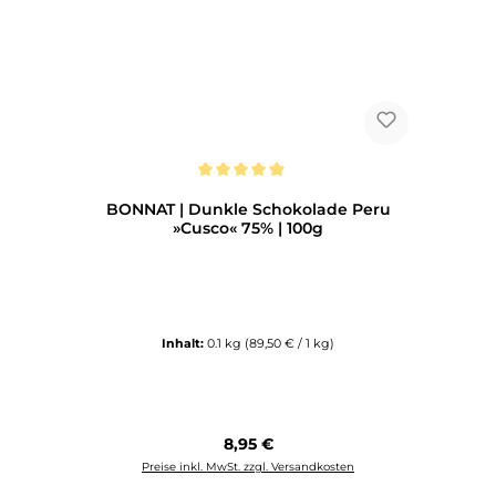
Durchschnittliche Bewertung von 5 von 5 Sternen
BONNAT | Dunkle Schokolade Peru
»Cusco« 75% | 100g
Inhalt:
0.1 kg
(89,50 € / 1 kg)
Regulärer Preis:
8,95 €
Preise inkl. MwSt. zzgl. Versandkosten