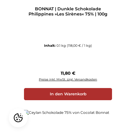
Durchschnittliche Bewertung von 5 von 5 Sternen
BONNAT | Dunkle Schokolade
Philippines »Les Sirènes« 75% | 100g
Inhalt:
0.1 kg
(118,00 € / 1 kg)
Regulärer Preis:
11,80 €
Preise inkl. MwSt. zzgl. Versandkosten
In den Warenkorb