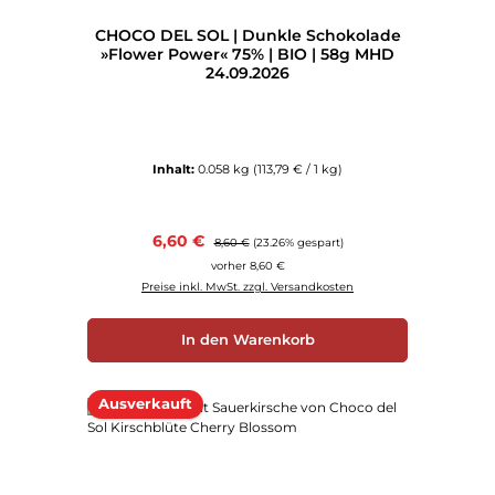
CHOCO DEL SOL | Dunkle Schokolade
»Flower Power« 75% | BIO | 58g MHD
24.09.2026
Inhalt:
0.058 kg
(113,79 € / 1 kg)
Verkaufspreis:
6,60 €
Regulärer Preis:
8,60 €
(23.26% gespart)
vorher 8,60 €
Preise inkl. MwSt. zzgl. Versandkosten
In den Warenkorb
Ausverkauft