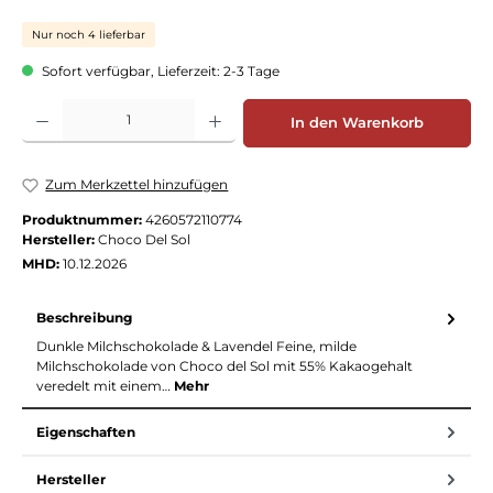
Nur noch 4 lieferbar
Sofort verfügbar, Lieferzeit: 2-3 Tage
Produkt Anzahl: Gib den gewünschten Wert ein oder benutze die Schaltflächen
In den Warenkorb
Zum Merkzettel hinzufügen
Produktnummer:
4260572110774
Hersteller:
Choco Del Sol
MHD:
10.12.2026
Beschreibung
Dunkle Milchschokolade & Lavendel Feine, milde
Milchschokolade von Choco del Sol mit 55% Kakaogehalt
veredelt mit einem…
Mehr
Eigenschaften
Hersteller