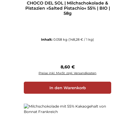
CHOCO DEL SOL | Milchschokolade &
Pistazien »Salted Pistachio« 55% | BIO |
58g
Inhalt:
0.058 kg
(148,28 € / 1 kg)
Regulärer Preis:
8,60 €
Preise inkl. MwSt. zzgl. Versandkosten
In den Warenkorb