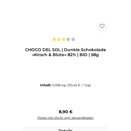
Durchschnittliche Bewertung von 3 von 5 Sternen
CHOCO DEL SOL | Dunkle Schokolade
»Kirsch & Blüte« 82% | BIO | 58g
Inhalt:
0.058 kg
(153,45 € / 1 kg)
Regulärer Preis:
8,90 €
Preise inkl. MwSt. zzgl. Versandkosten
Details