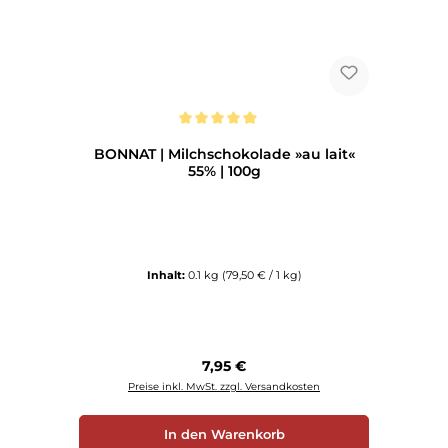
Durchschnittliche Bewertung von 5 von 5 Sternen
BONNAT | Milchschokolade »au lait«
55% | 100g
Inhalt:
0.1 kg
(79,50 € / 1 kg)
Regulärer Preis:
7,95 €
Preise inkl. MwSt. zzgl. Versandkosten
In den Warenkorb