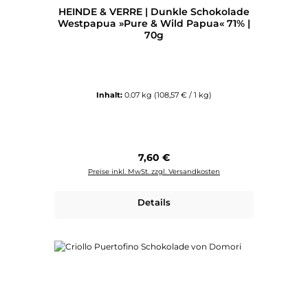
HEINDE & VERRE | Dunkle Schokolade
Westpapua »Pure & Wild Papua« 71% |
70g
Inhalt:
0.07 kg
(108,57 € / 1 kg)
Regulärer Preis:
7,60 €
Preise inkl. MwSt. zzgl. Versandkosten
Details