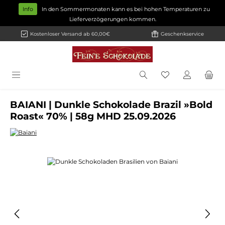
Zum Hauptinhalt springen
Info
In den Sommermonaten kann es bei hohen Temperaturen zu
Lieferverzögerungen kommen.
Kostenloser Versand ab 60,00€
Geschenkservice
BAIANI | Dunkle Schokolade Brazil »Bold
Roast« 70% | 58g MHD 25.09.2026
Bildergalerie überspringen