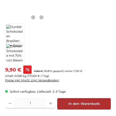
Verkaufspreis:
9,90 €
%
Regulärer Preis:
11,90 €
(16.81% gespart)
vorher 11,90 €
Inhalt:
0.058 kg
(170,69 € / 1 kg)
Preise inkl. MwSt. zzgl. Versandkosten
Sofort verfügbar, Lieferzeit: 2-3 Tage
Produkt Anzahl: Gib den gewünschten Wert ein oder benutze die Schaltflächen
In den Warenkorb