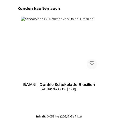
Produktgalerie überspringen
Kunden kauften auch
BAIANI | Dunkle Schokolade Brasilien
»Blend« 88% | 58g
Inhalt:
0.058 kg
(205,17 € / 1 kg)