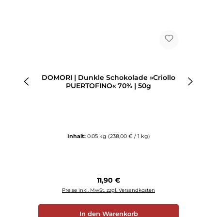
DOMORI | Dunkle Schokolade »Criollo
PUERTOFINO« 70% | 50g
Inhalt:
0.05 kg
(238,00 € / 1 kg)
Regulärer Preis:
11,90 €
Preise inkl. MwSt. zzgl. Versandkosten
In den Warenkorb