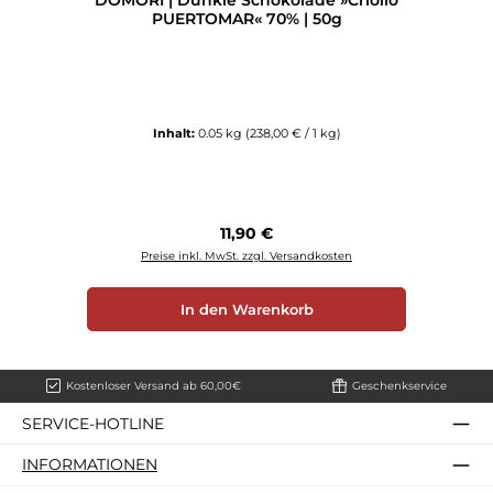
DOMORI | Dunkle Schokolade »Criollo
PUERTOMAR« 70% | 50g
Inhalt:
0.05 kg
(238,00 € / 1 kg)
Regulärer Preis:
11,90 €
Preise inkl. MwSt. zzgl. Versandkosten
In den Warenkorb
Kostenloser Versand ab 60,00€
Geschenkservice
SERVICE-HOTLINE
INFORMATIONEN