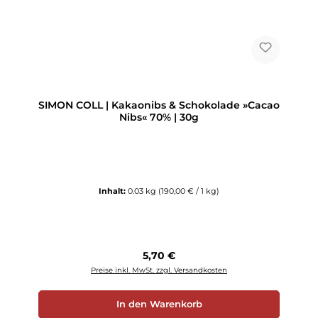
SIMON COLL | Kakaonibs & Schokolade »Cacao
Nibs« 70% | 30g
Inhalt:
0.03 kg
(190,00 € / 1 kg)
Regulärer Preis:
5,70 €
Preise inkl. MwSt. zzgl. Versandkosten
In den Warenkorb