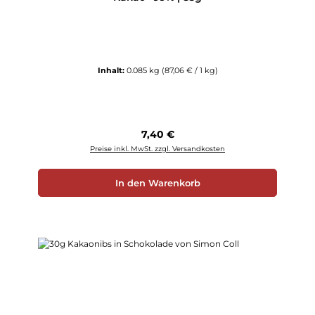
Inhalt:
0.085 kg
(87,06 € / 1 kg)
Regulärer Preis:
7,40 €
Preise inkl. MwSt. zzgl. Versandkosten
In den Warenkorb