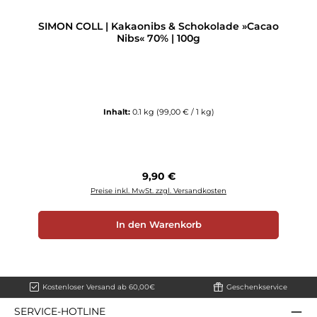
SIMON COLL | Kakaonibs & Schokolade »Cacao
Nibs« 70% | 100g
Inhalt:
0.1 kg
(99,00 € / 1 kg)
Regulärer Preis:
9,90 €
Preise inkl. MwSt. zzgl. Versandkosten
In den Warenkorb
Kostenloser Versand ab 60,00€
Geschenkservice
SERVICE-HOTLINE