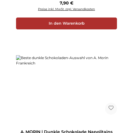
Regulärer Preis:
7,90 €
Preise inkl. MwSt. zzgl. Versandkosten
In den Warenkorb
A. MORIN | Dunkle Schokolade Napolitains