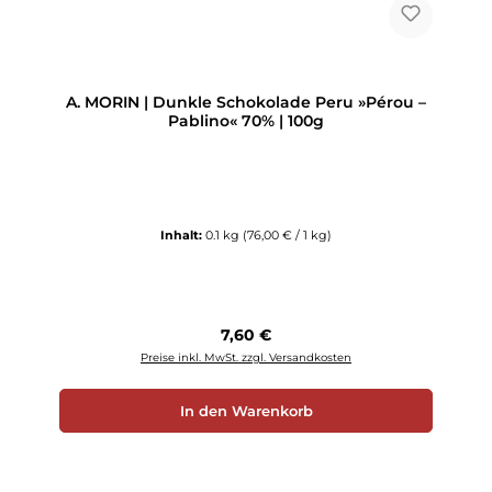
A. MORIN | Dunkle Schokolade Peru »Pérou –
Pablino« 70% | 100g
Inhalt:
0.1 kg
(76,00 € / 1 kg)
Regulärer Preis:
7,60 €
Preise inkl. MwSt. zzgl. Versandkosten
In den Warenkorb