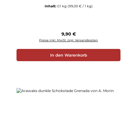
Inhalt:
0.1 kg
(99,00 € / 1 kg)
Regulärer Preis:
9,90 €
Preise inkl. MwSt. zzgl. Versandkosten
In den Warenkorb