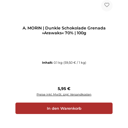
A. MORIN | Dunkle Schokolade Grenada
»Arawaks« 70% | 100g
Inhalt:
0.1 kg
(59,50 € / 1 kg)
Regulärer Preis:
5,95 €
Preise inkl. MwSt. zzgl. Versandkosten
In den Warenkorb