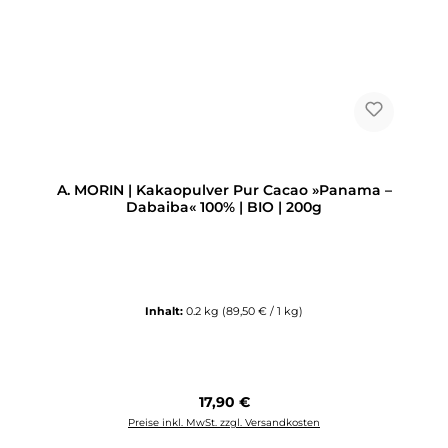
A. MORIN | Kakaopulver Pur Cacao »Panama –
Dabaiba« 100% | BIO | 200g
Inhalt:
0.2 kg
(89,50 € / 1 kg)
Regulärer Preis:
17,90 €
Preise inkl. MwSt. zzgl. Versandkosten