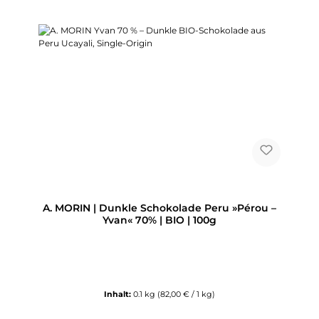
A. MORIN | Dunkle Schokolade Peru »Pérou –
Yvan« 70% | BIO | 100g
Inhalt:
0.1 kg
(82,00 € / 1 kg)