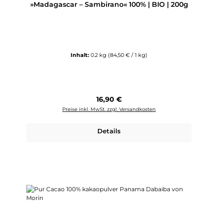
»Madagascar – Sambirano« 100% | BIO | 200g
Inhalt:
0.2 kg
(84,50 € / 1 kg)
Regulärer Preis:
16,90 €
Preise inkl. MwSt. zzgl. Versandkosten
Details