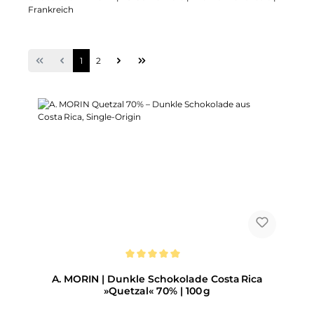
Frankreich
Seite
Seite
1
2
Durchschnittliche Bewertung von 5 von 5 Sternen
A. MORIN | Dunkle Schokolade Costa Rica
»Quetzal« 70% | 100 g