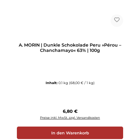
A. MORIN | Dunkle Schokolade Peru »Pérou –
Chanchamayo« 63% | 100g
Inhalt:
0.1 kg
(68,00 € / 1 kg)
Regulärer Preis:
6,80 €
Preise inkl. MwSt. zzgl. Versandkosten
In den Warenkorb