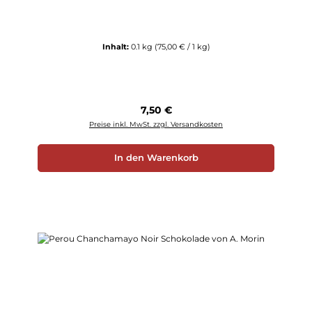
Inhalt:
0.1 kg
(75,00 € / 1 kg)
Regulärer Preis:
7,50 €
Preise inkl. MwSt. zzgl. Versandkosten
In den Warenkorb