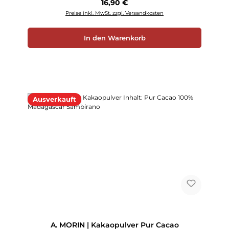
Regulärer Preis:
16,90 €
Preise inkl. MwSt. zzgl. Versandkosten
In den Warenkorb
Ausverkauft
A. MORIN | Kakaopulver Pur Cacao