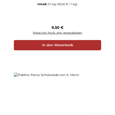
Inhalt:
0.1 kg
(95,00 € / 1 kg)
Regulärer Preis:
9,50 €
Preise inkl. MwSt. zzgl. Versandkosten
In den Warenkorb