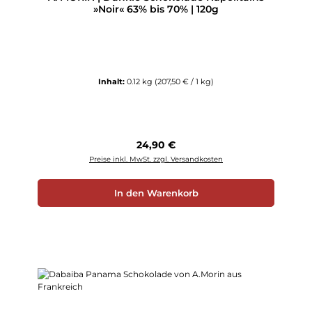
»Noir« 63% bis 70% | 120g
Inhalt:
0.12 kg
(207,50 € / 1 kg)
Regulärer Preis:
24,90 €
Preise inkl. MwSt. zzgl. Versandkosten
In den Warenkorb