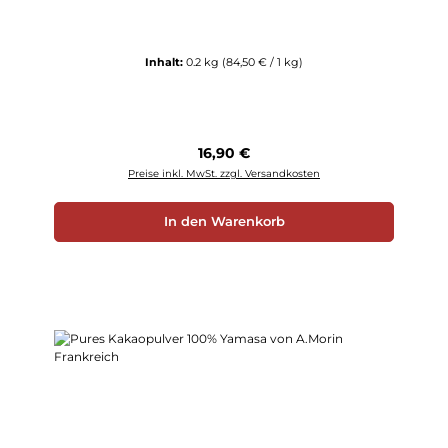
Inhalt:
0.2 kg
(84,50 € / 1 kg)
Regulärer Preis:
16,90 €
Preise inkl. MwSt. zzgl. Versandkosten
In den Warenkorb