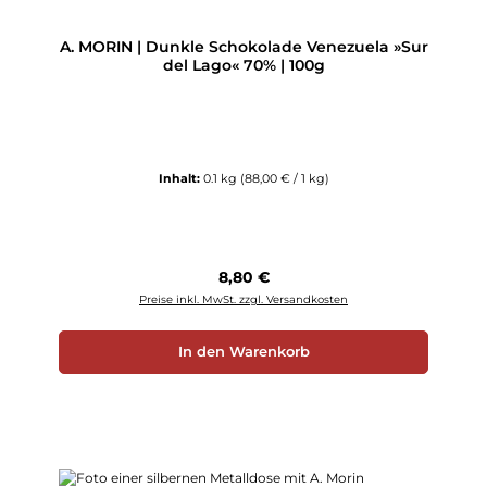
A. MORIN | Dunkle Schokolade Venezuela »Sur
del Lago« 70% | 100g
Inhalt:
0.1 kg
(88,00 € / 1 kg)
Regulärer Preis:
8,80 €
Preise inkl. MwSt. zzgl. Versandkosten
In den Warenkorb