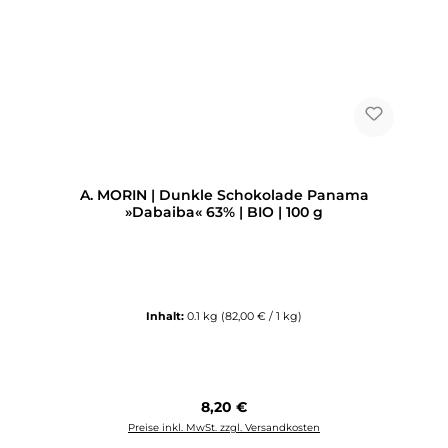
A. MORIN | Dunkle Schokolade Panama
»Dabaiba« 63% | BIO | 100 g
Inhalt:
0.1 kg
(82,00 € / 1 kg)
Regulärer Preis:
8,20 €
Preise inkl. MwSt. zzgl. Versandkosten