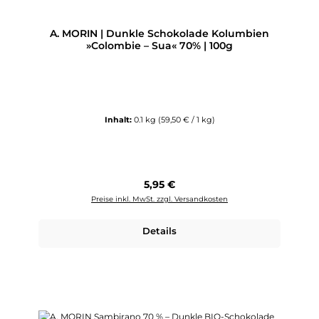
A. MORIN | Dunkle Schokolade Kolumbien
»Colombie – Sua« 70% | 100g
Inhalt:
0.1 kg
(59,50 € / 1 kg)
Regulärer Preis:
5,95 €
Preise inkl. MwSt. zzgl. Versandkosten
Details