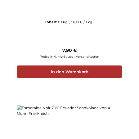
Inhalt:
0.1 kg
(79,00 € / 1 kg)
Regulärer Preis:
7,90 €
Preise inkl. MwSt. zzgl. Versandkosten
In den Warenkorb