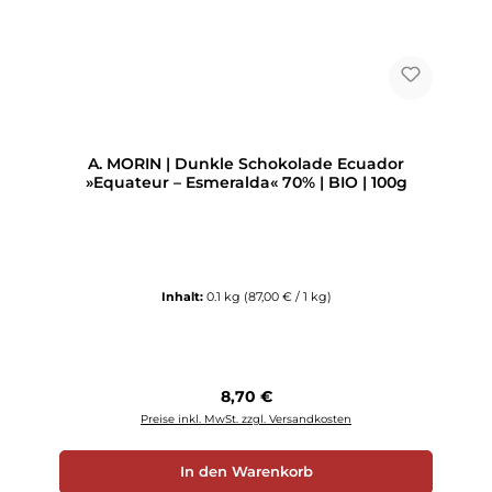
A. MORIN | Dunkle Schokolade Ecuador
»Equateur – Esmeralda« 70% | BIO | 100g
Inhalt:
0.1 kg
(87,00 € / 1 kg)
Regulärer Preis:
8,70 €
Preise inkl. MwSt. zzgl. Versandkosten
In den Warenkorb