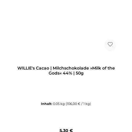
WILLIE's Cacao | Milchschokolade »Milk of the
Gods« 44% | 50g
Inhalt:
0.05 kg
(106,00 € / 1 kg)
Regulärer Preis:
5,30 €