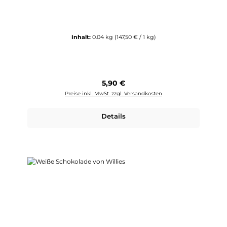
Inhalt:
0.04 kg
(147,50 € / 1 kg)
Regulärer Preis:
5,90 €
Preise inkl. MwSt. zzgl. Versandkosten
Details