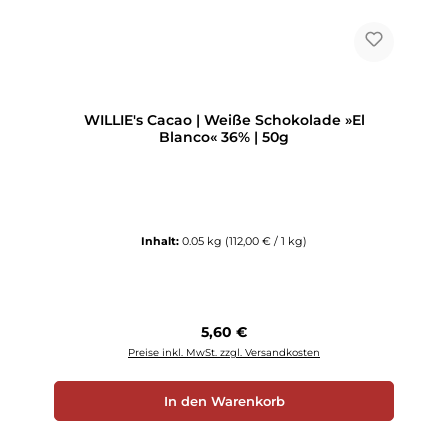
WILLIE's Cacao | Weiße Schokolade »El
Blanco« 36% | 50g
Inhalt:
0.05 kg
(112,00 € / 1 kg)
Regulärer Preis:
5,60 €
Preise inkl. MwSt. zzgl. Versandkosten
In den Warenkorb