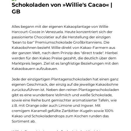
Schokoladen von »Willie's Cacao« |
GB
Alles begann mit der eigenen Kakaoplantage von Willie
Harcourt-Cooze in Venezuela. Heute konzentriert sich der
passionierte Chocolatier auf die Herstellung der einzigen
"bean to bar" Premiumschokolade Großbritanniens. Die
Kakaobohnen bezieht Willie direkt von Kakao-Farmern aus
der ganzen Welt, nach dem Prinzip des "direct trade". Hierbei
werden für den Kakao Preise gezahlt, die deutlich über dem
Marktpreis liegen. Ziel ist es langfristige Beziehungen mit den
Kakaobauern aufzubauen.
Jede der einzigartigen Plantagenschokoladen hat einen ganz
eigenen Geschmack, der einzig auf die jeweilige Kakaobohne
zurückzuführen ist. Neben den reinen Plantagenschokoladen
gibt es eine wunderbare Vollmilch und weiße Schokolade,
sowie eine Reihe bunt gemischter aromatisierter Tafeln, wie
z.B. mit Orange oder auch Limone und Ingwer. Mit
cremigem Karamell gefüllte Zartbitter-Kugeln sowie 100%
Kakao und Schokoladendrops zum Kochen runden das
Sortiment ab.