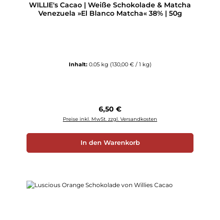
WILLIE's Cacao | Weiße Schokolade & Matcha
Venezuela »El Blanco Matcha« 38% | 50g
Inhalt:
0.05 kg
(130,00 € / 1 kg)
Regulärer Preis:
6,50 €
Preise inkl. MwSt. zzgl. Versandkosten
In den Warenkorb