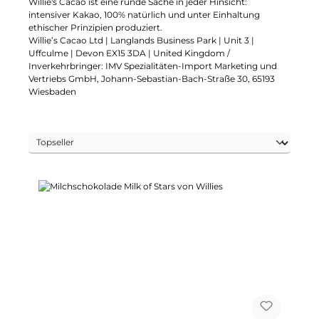
Willie's Cacao ist eine runde Sache in jeder Hinsicht:
intensiver Kakao, 100% natürlich und unter Einhaltung
ethischer Prinzipien produziert.
Willie’s Cacao Ltd | Langlands Business Park | Unit 3 |
Uffculme | Devon EX15 3DA | United Kingdom /
Inverkehrbringer: IMV Spezialitäten-Import Marketing und
Vertriebs GmbH, Johann-Sebastian-Bach-Straße 30, 65193
Wiesbaden