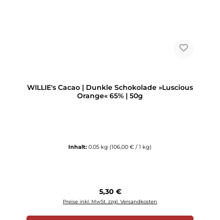
WILLIE's Cacao | Dunkle Schokolade »Luscious
Orange« 65% | 50g
Inhalt:
0.05 kg
(106,00 € / 1 kg)
Regulärer Preis:
5,30 €
Preise inkl. MwSt. zzgl. Versandkosten