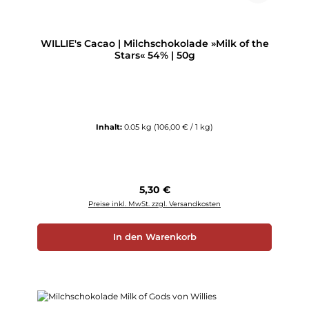
WILLIE's Cacao | Milchschokolade »Milk of the
Stars« 54% | 50g
Inhalt:
0.05 kg
(106,00 € / 1 kg)
Regulärer Preis:
5,30 €
Preise inkl. MwSt. zzgl. Versandkosten
In den Warenkorb