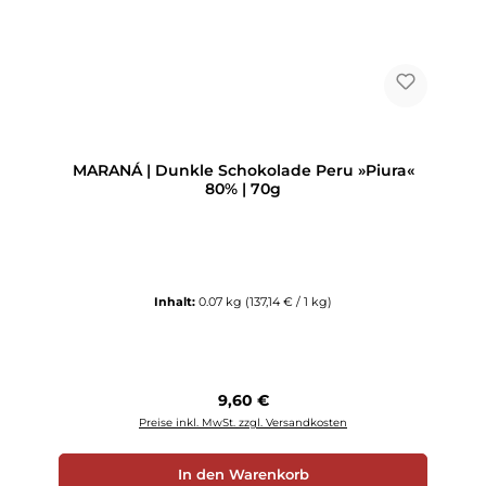
MARANÁ | Dunkle Schokolade Peru »Piura«
80% | 70g
Inhalt:
0.07 kg
(137,14 € / 1 kg)
Regulärer Preis:
9,60 €
Preise inkl. MwSt. zzgl. Versandkosten
In den Warenkorb