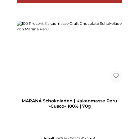
MARANÁ Schokoladen | Kakaomasse Peru
»Cusco« 100% | 70g
Inhalt:
0.07 kg
(161,43 € / 1 kg)