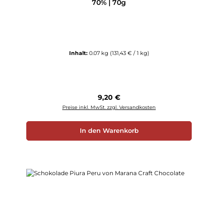
70% | 70g
Inhalt:
0.07 kg
(131,43 € / 1 kg)
Regulärer Preis:
9,20 €
Preise inkl. MwSt. zzgl. Versandkosten
In den Warenkorb