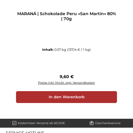
MARANÁ | Schokolade Peru »San Martin« 80%
| 70g
Inhalt:
0.07 kg
(137,14 € / 1 kg)
Regulärer Preis:
9,60 €
Preise inkl. MwSt. zzgl. Versandkosten
In den Warenkorb
Kostenloser Versand ab 60,00€
Geschenkservice