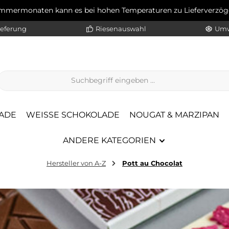
ommermonaten kann es bei hohen Temperaturen zu Lieferverz
ieferung
Riesenauswahl
Umw
ADE
WEISSE SCHOKOLADE
NOUGAT & MARZIPAN
ANDERE KATEGORIEN
Hersteller von A-Z
Pott au Chocolat