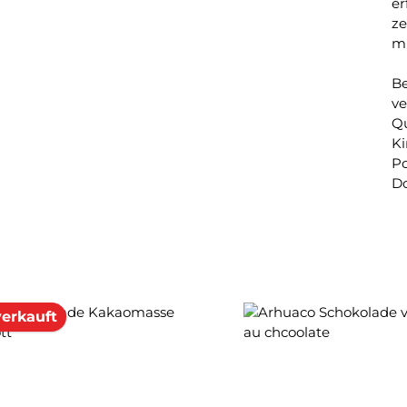
er
ze
mi
Be
ve
Qu
Ki
Po
D
erkauft