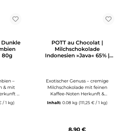
| Dunkle
POTT au Chocolat |
mbien
Milchschokolade
| 80g
Indonesien »Java« 65% |
80g
mbien –
Exotischer Genuss – cremige
n & mit
Milchschokolade mit feinen
Kaffee-Noten Herkunft &
POTT au
Handwerkskunst Die
€ / 1 kg)
Inhalt:
0.08 kg
(111,25 € / 1 kg)
 % stammt
POTT au Chocolat »Java« 65 %
r Sierra
wird aus sorgfältig ausgewähltem
rta in
Kakao von der Insel Java,
ndigene
Indonesien hergestellt. Die
 Preis:
Regulärer Preis:
8,90 €