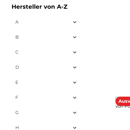
Hersteller von A-Z
A
B
C
D
E
F
Ausv
G
H