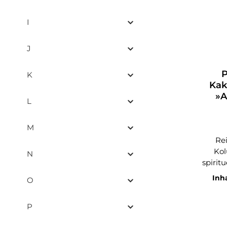
I
J
Durchs
P
K
Kak
»A
L
M
Re
Kol
N
spiritue
& Ha
Inh
O
Ch
sta
P
Sierr
No