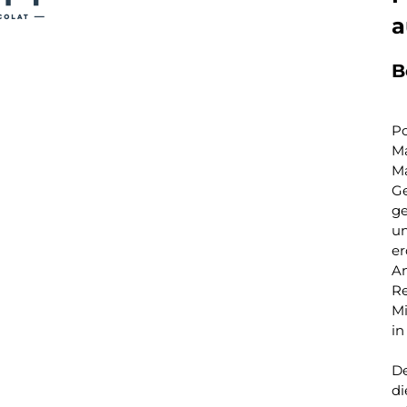
a
B
Po
Ma
Ma
Ge
ge
un
er
An
Re
Mi
in
De
di