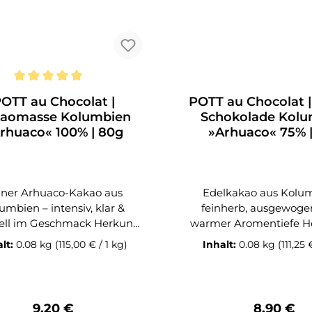
chnittliche Bewertung von 5 von 5 Sternen
OTT au Chocolat |
POTT au Chocolat 
aomasse Kolumbien
Schokolade Kolu
rhuaco« 100% | 80g
»Arhuaco« 75% 
iner Arhuaco-Kakao aus
Edelkakao aus Kolu
umbien – intensiv, klar &
feinherb, ausgewoge
ll im Geschmack Herkunft
warmer Aromentiefe Herkunft &
ndwerkskunst Die POTT au
Handwerkskunst Die 
alt:
0.08 kg
(115,00 € / 1 kg)
Inhalt:
0.08 kg
(111,25 
ocolat »Arhuaco« 100 %
Chocolat »Arhuaco« 75
mmt aus den Bergen der
aus den Höhenlagen de
a Nevada de Santa Marta im
Nevada de Santa Ma
rden Kolumbiens – dem
Kolumbien, wo das i
Regulärer Preis:
Regulärer
9,20 €
8,90 €