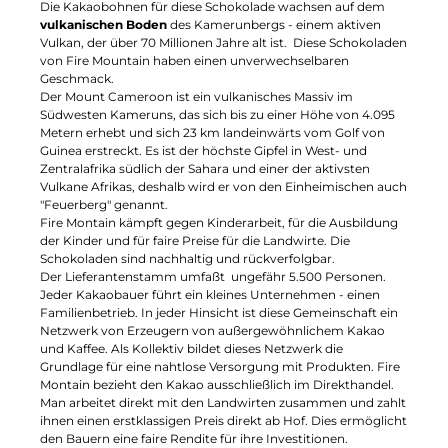
Die Kakaobohnen für diese Schokolade wachsen auf dem
vulkanischen Boden
des Kamerunbergs - einem aktiven
Vulkan, der über 70 Millionen Jahre alt ist. Diese Schokoladen
von Fire Mountain haben einen unverwechselbaren
Geschmack.
Der Mount Cameroon ist ein vulkanisches Massiv im
Südwesten Kameruns, das sich bis zu einer Höhe von 4.095
Metern erhebt und sich 23 km landeinwärts vom Golf von
Guinea erstreckt. Es ist der höchste Gipfel in West- und
Zentralafrika südlich der Sahara und einer der aktivsten
Vulkane Afrikas, deshalb wird er von den Einheimischen auch
"Feuerberg" genannt.
Fire Montain kämpft gegen Kinderarbeit, für die Ausbildung
der Kinder und für faire Preise für die Landwirte. Die
Schokoladen sind nachhaltig und rückverfolgbar.
Der Lieferantenstamm umfaßt ungefähr 5.500 Personen.
Jeder Kakaobauer führt ein kleines Unternehmen - einen
Familienbetrieb. In jeder Hinsicht ist diese Gemeinschaft ein
Netzwerk von Erzeugern von außergewöhnlichem Kakao
und Kaffee. Als Kollektiv bildet dieses Netzwerk die
Grundlage für eine nahtlose Versorgung mit Produkten. Fire
Montain bezieht den Kakao ausschließlich im Direkthandel.
Man arbeitet direkt mit den Landwirten zusammen und zahlt
ihnen einen erstklassigen Preis direkt ab Hof. Dies ermöglicht
den Bauern eine faire Rendite für ihre Investitionen.